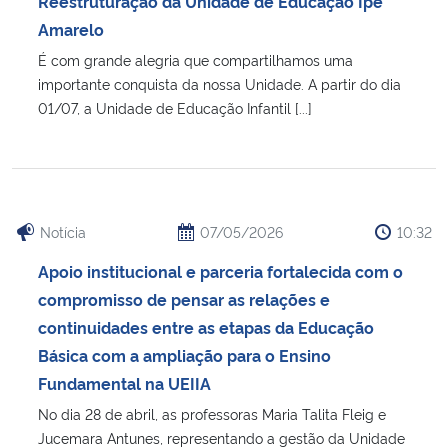
Reestruturação da Unidade de Educação Ipê
Ministério da Cidadania
Amarelo
É com grande alegria que compartilhamos uma
Ministério da Saúde
importante conquista da nossa Unidade. A partir do dia
01/07, a Unidade de Educação Infantil [...]
Ministério de Minas e Energia
Ministério da Ciência, Tecnologia, Inovações e Comunicações
Ministério do Meio Ambiente
Notícia
07/05/2026
10:32
Apoio institucional e parceria fortalecida com o
Ministério do Turismo
compromisso de pensar as relações e
continuidades entre as etapas da Educação
Ministério do Desenvolvimento Regional
Básica com a ampliação para o Ensino
Fundamental na UEIIA
Controladoria-Geral da União
No dia 28 de abril, as professoras Maria Talita Fleig e
Jucemara Antunes, representando a gestão da Unidade
Ministério da Mulher, da Família e dos Direitos Humanos