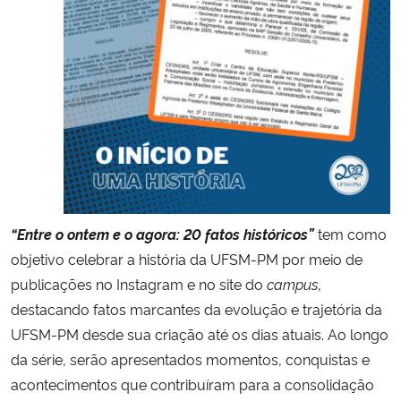
Secretaria-Geral
Secretaria de Governo
Gabinete de Segurança Institucional
Advocacia-Geral da União
Banco Central do Brasil
“Entre o ontem e o agora: 20 fatos históricos”
tem como
objetivo celebrar a história da UFSM-PM por meio de
Planalto
publicações no Instagram e no site do
campus
,
destacando fatos marcantes da evolução e trajetória da
UFSM-PM desde sua criação até os dias atuais. Ao longo
da série, serão apresentados momentos, conquistas e
acontecimentos que contribuíram para a consolidação