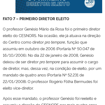
FATO 7 – PRIMEIRO DIRETOR ELEITO
O professor Genésio Mário da Rosa foi o primeiro diretor
eleito do CESNORS. Na ocasião, ele já atuava na direção
do Centro como diretor
pro tempore
, função que
assumiu em outubro de 2006 (Portaria Nº
50.047 de
16/10/2006)
. No dia 22 de janeiro de 2008, Genésio
deixou de ser diretor
pro tempore
para assumir o cargo
de diretor, mas, dessa vez, na condição de eleito, por um
mandato de quatro anos (Portaria
Nº 52.231 de
22/01/2008).
O professor Rogério Fôlha Bermudes foi
eleito vice-diretor.
Após esse mandato, o professor Genésio foi reeleito e
assumiu a direção do CESNORS por mais quatro anos,