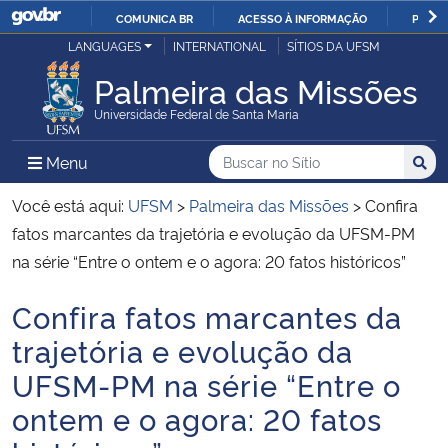
COMUNICA BR
ACESSO À INFORMAÇÃO
PARTI
Casa Civil
LANGUAGES
INTERNATIONAL
SÍTIOS DA UFSM
IR
PARA
Palmeira das Missões
Ministério da Justiça e Segurança Pública
O
Universidade Federal de Santa Maria
CONTEÚDO
Ministério da Defesa
Buscar no no Sítio
Busca
Busca:
Menu Principal do Sítio
Menu
Busc
Ministério das Relações Exteriores
Você está aqui:
UFSM
>
Palmeira das Missões
>
Confira
fatos marcantes da trajetória e evolução da UFSM-PM
Ministério da Economia
na série “Entre o ontem e o agora: 20 fatos históricos”
Confira fatos marcantes da
Ministério da Infraestrutura
Início do conteúdo
trajetória e evolução da
Ministério da Agricultura, Pecuária e Abastecimento
UFSM-PM na série “Entre o
ontem e o agora: 20 fatos
Ministério da Educação