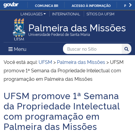
COMUNICA BR
ACESSO À INFORMAÇÃO
PARTI
Casa Civil
LANGUAGES
INTERNATIONAL
SÍTIOS DA UFSM
IR
PARA
Palmeira das Missões
Ministério da Justiça e Segurança Pública
O
Universidade Federal de Santa Maria
CONTEÚDO
Ministério da Defesa
Buscar no no Sítio
Busca
Busca:
Menu Principal do Sítio
Menu
Busc
Ministério das Relações Exteriores
Você está aqui:
UFSM
>
Palmeira das Missões
>
UFSM
promove 1ª Semana da Propriedade Intelectual com
Ministério da Economia
programação em Palmeira das Missões
UFSM promove 1ª Semana
Ministério da Infraestrutura
Início do conteúdo
da Propriedade Intelectual
Ministério da Agricultura, Pecuária e Abastecimento
com programação em
Palmeira das Missões
Ministério da Educação