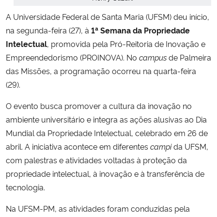
A Universidade Federal de Santa Maria (UFSM) deu início,
Secretaria-Geral
na segunda-feira (27), à
1ª Semana da Propriedade
Intelectual
, promovida pela Pró-Reitoria de Inovação e
Secretaria de Governo
Empreendedorismo (PROINOVA). No
campus
de Palmeira
das Missões, a programação ocorreu na quarta-feira
Gabinete de Segurança Institucional
(29).
Advocacia-Geral da União
O evento busca promover a cultura da inovação no
ambiente universitário e integra as ações alusivas ao Dia
Banco Central do Brasil
Mundial da Propriedade Intelectual, celebrado em 26 de
abril. A iniciativa acontece em diferentes
campi
da UFSM,
Planalto
com palestras e atividades voltadas à proteção da
propriedade intelectual, à inovação e à transferência de
tecnologia.
Na UFSM-PM, as atividades foram conduzidas pela