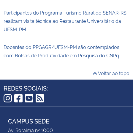
Participantes do Programa Turismo Rural do SENAR-RS
realizam visita técnica ao Restaurante Universitário da
UFSM-PM
Docentes do PPGAGR/UFSM-PM são contemplados
com Bolsas de Produtividade em Pesquisa do CNPq
Voltar ao topo
REDES SOCIAIS:
Instagram
Facebook
YouTube
RSS
CAMPUS SEDE
Av. Roraima nº 1000