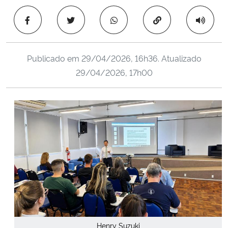
Ministério da Cidadania
Copiar para área 
Ministério da Saúde
Publicado em
29/04/2026, 16h36
. Atualizado
Ministério de Minas e Energia
29/04/2026, 17h00
Ministério da Ciência, Tecnologia, Inovações e Comunicações
Ministério do Meio Ambiente
Ministério do Turismo
Ministério do Desenvolvimento Regional
Controladoria-Geral da União
Ministério da Mulher, da Família e dos Direitos Humanos
Henry Suzuki