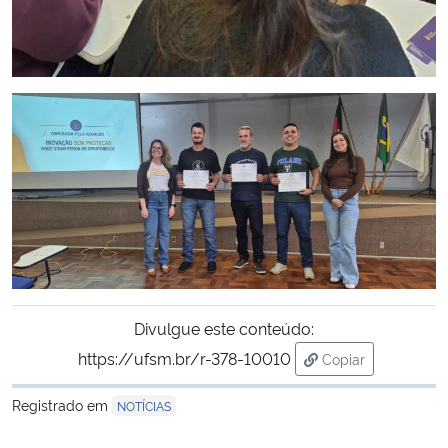
Divulgue este conteúdo:
https://ufsm.br/r-378-10010
Copiar
para área de tran
Registrado em
NOTÍCIAS