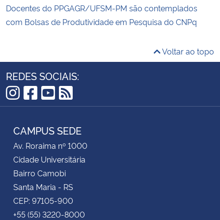
Docentes do PPGAGR/UFSM-PM são contemplados
com Bolsas de Produtividade em Pesquisa do CNPq
Voltar ao topo
REDES SOCIAIS:
Instagram
Facebook
YouTube
RSS
CAMPUS SEDE
Av. Roraima nº 1000
Cidade Universitária
Bairro Camobi
Santa Maria - RS
CEP: 97105-900
+55 (55) 3220-8000