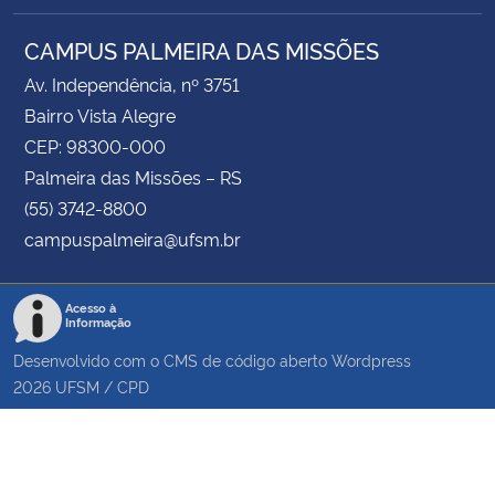
CAMPUS PALMEIRA DAS MISSÕES
Av. Independência, nº 3751
Bairro Vista Alegre
CEP: 98300-000
Palmeira das Missões – RS
(55) 3742-8800
campuspalmeira@ufsm.br
Acesso à
Informação
Desenvolvido com o CMS de código aberto
Wordpress
2026
UFSM
/
CPD