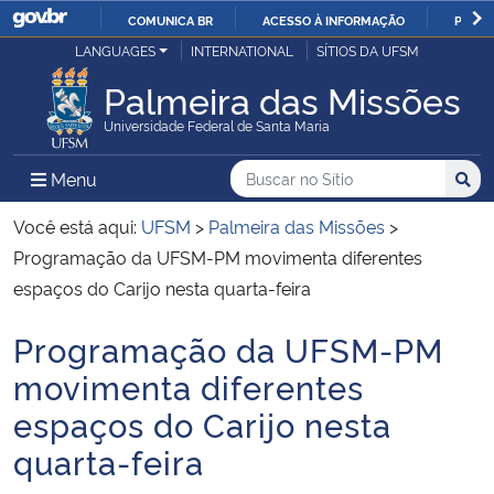
COMUNICA BR
ACESSO À INFORMAÇÃO
PARTI
Casa Civil
LANGUAGES
INTERNATIONAL
SÍTIOS DA UFSM
IR
PARA
Palmeira das Missões
Ministério da Justiça e Segurança Pública
O
Universidade Federal de Santa Maria
CONTEÚDO
Ministério da Defesa
Buscar no no Sítio
Busca
Busca:
Menu Principal do Sítio
Menu
Busc
Ministério das Relações Exteriores
Você está aqui:
UFSM
>
Palmeira das Missões
>
Programação da UFSM-PM movimenta diferentes
Ministério da Economia
espaços do Carijo nesta quarta-feira
Programação da UFSM-PM
Ministério da Infraestrutura
Início do conteúdo
movimenta diferentes
Ministério da Agricultura, Pecuária e Abastecimento
espaços do Carijo nesta
quarta-feira
Ministério da Educação