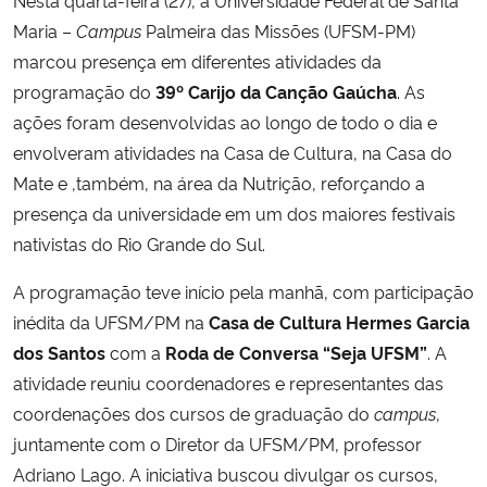
Maria –
Campus
Palmeira das Missões (UFSM-PM)
Secretaria-Geral
marcou presença em diferentes atividades da
programação do
39º Carijo da Canção Gaúcha
. As
Secretaria de Governo
ações foram desenvolvidas ao longo de todo o dia e
envolveram atividades na Casa de Cultura, na Casa do
Gabinete de Segurança Institucional
Mate e ,também, na área da Nutrição, reforçando a
presença da universidade em um dos maiores festivais
Advocacia-Geral da União
nativistas do Rio Grande do Sul.
Banco Central do Brasil
A programação teve início pela manhã, com participação
inédita da UFSM/PM na
Casa de Cultura
Hermes Garcia
Planalto
dos Santos
com a
Roda de Conversa “Seja UFSM”
. A
atividade reuniu coordenadores e representantes das
coordenações dos cursos de graduação do
campus
,
juntamente com o Diretor da UFSM/PM, professor
Adriano Lago. A iniciativa buscou divulgar os
cursos,