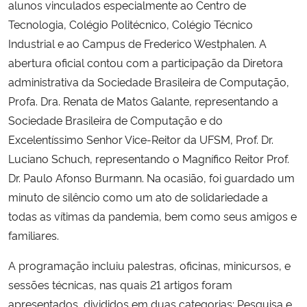
alunos vinculados especialmente ao Centro de
Tecnologia, Colégio Politécnico, Colégio Técnico
Secretaria-Geral
Industrial e ao Campus de Frederico Westphalen. A
abertura oficial contou com a participação da Diretora
Secretaria de Governo
administrativa da Sociedade Brasileira de Computação,
Profa. Dra. Renata de Matos Galante, representando a
Gabinete de Segurança Institucional
Sociedade Brasileira de Computação e do
Excelentíssimo Senhor Vice-Reitor da UFSM, Prof. Dr.
Advocacia-Geral da União
Luciano Schuch, representando o Magnífico Reitor Prof.
Dr. Paulo Afonso Burmann. Na ocasião, foi guardado um
Banco Central do Brasil
minuto de silêncio como um ato de solidariedade a
Planalto
todas as vítimas da pandemia, bem como seus amigos e
familiares.
A programação incluiu palestras, oficinas, minicursos, e
sessões técnicas, nas quais 21 artigos foram
apresentados, divididos em duas categorias: Pesquisa e