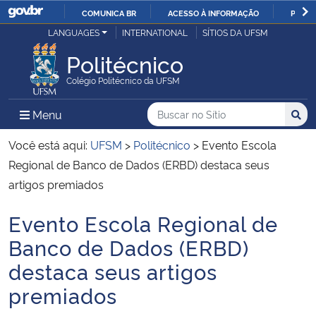
COMUNICA BR
ACESSO À INFORMAÇÃO
PARTI
Casa Civil
LANGUAGES
INTERNATIONAL
SÍTIOS DA UFSM
IR
PARA
Politécnico
Ministério da Justiça e Segurança Pública
O
Colégio Politécnico da UFSM
CONTEÚDO
Ministério da Defesa
Buscar no no Sítio
Busca
Busca:
Menu Principal do Sítio
Menu
Busc
Ministério das Relações Exteriores
Você está aqui:
UFSM
>
Politécnico
>
Evento Escola
Regional de Banco de Dados (ERBD) destaca seus
Ministério da Economia
artigos premiados
Evento Escola Regional de
Ministério da Infraestrutura
Início do conteúdo
Banco de Dados (ERBD)
Ministério da Agricultura, Pecuária e Abastecimento
destaca seus artigos
premiados
Ministério da Educação