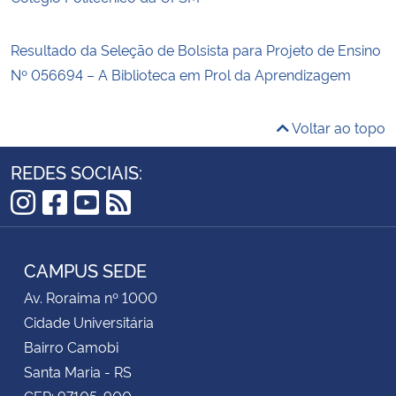
Resultado da Seleção de Bolsista para Projeto de Ensino
Nº 056694 – A Biblioteca em Prol da Aprendizagem
Voltar ao topo
REDES SOCIAIS:
Instagram
Facebook
YouTube
RSS
CAMPUS SEDE
Av. Roraima nº 1000
Cidade Universitária
Bairro Camobi
Santa Maria - RS
CEP: 97105-900