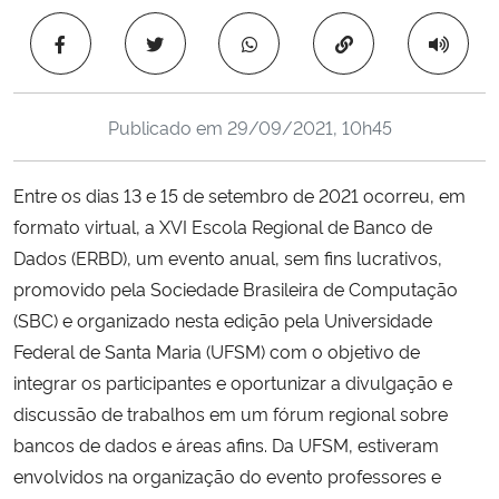
Ministério da Cidadania
Copiar para área 
Ministério da Saúde
Publicado em
29/09/2021, 10h45
Ministério de Minas e Energia
Entre os dias 13 e 15 de setembro de 2021 ocorreu, em
Ministério da Ciência, Tecnologia, Inovações e Comunicações
formato virtual, a XVI Escola Regional de Banco de
Dados (ERBD), um evento anual, sem fins lucrativos,
Ministério do Meio Ambiente
promovido pela Sociedade Brasileira de Computação
Ministério do Turismo
(SBC) e organizado nesta edição pela Universidade
Federal de Santa Maria (UFSM) com o objetivo de
Ministério do Desenvolvimento Regional
integrar os participantes e oportunizar a divulgação e
discussão de trabalhos em um fórum regional sobre
Controladoria-Geral da União
bancos de dados e áreas afins. Da UFSM, estiveram
envolvidos na organização do evento professores e
Ministério da Mulher, da Família e dos Direitos Humanos