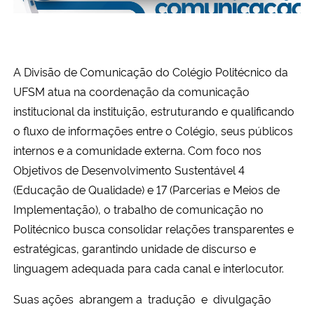
Ministério da Cidadania
Ministério da Saúde
A Divisão de Comunicação do Colégio Politécnico da
Ministério de Minas e Energia
UFSM atua na coordenação da comunicação
institucional da instituição, estruturando e qualificando
Ministério da Ciência, Tecnologia, Inovações e Comunicações
o fluxo de informações entre o Colégio, seus públicos
internos e a comunidade externa. Com foco nos
Ministério do Meio Ambiente
Objetivos de Desenvolvimento Sustentável 4
(Educação de Qualidade) e 17 (Parcerias e Meios de
Ministério do Turismo
Implementação), o trabalho de comunicação no
Politécnico busca consolidar relações transparentes e
Ministério do Desenvolvimento Regional
estratégicas, garantindo unidade de discurso e
linguagem adequada para cada canal e interlocutor.
Controladoria-Geral da União
Suas ações abrangem a tradução e divulgação
Ministério da Mulher, da Família e dos Direitos Humanos