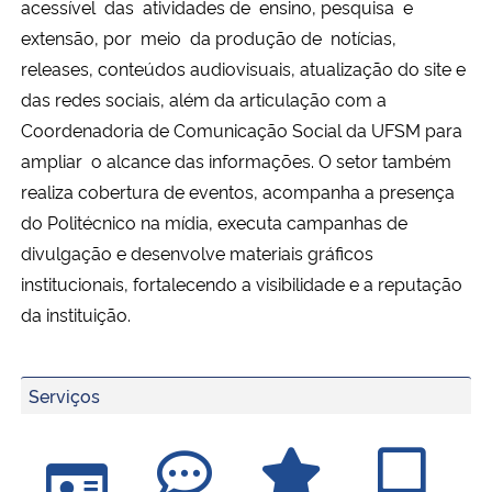
acessível das atividades de ensino, pesquisa e
extensão, por meio da produção de notícias,
Secretaria-Geral
releases, conteúdos audiovisuais, atualização do site e
das redes sociais, além da articulação com a
Secretaria de Governo
Coordenadoria de Comunicação Social da UFSM para
ampliar o alcance das informações.
O setor também
Gabinete de Segurança Institucional
realiza cobertura de eventos, acompanha a presença
do Politécnico na mídia, executa campanhas de
Advocacia-Geral da União
divulgação e desenvolve materiais gráficos
institucionais, fortalecendo a visibilidade e a reputação
Banco Central do Brasil
da instituição.
Planalto
Serviços