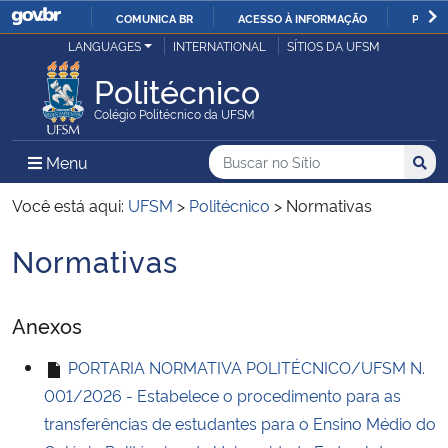
COMUNICA BR
ACESSO À INFORMAÇÃO
PARTI
Casa Civil
LANGUAGES
INTERNATIONAL
SÍTIOS DA UFSM
IR
PARA
Politécnico
Ministério da Justiça e Segurança Pública
O
Colégio Politécnico da UFSM
CONTEÚDO
Ministério da Defesa
Buscar no no Sítio
Busca
Busca:
Menu Principal do Sítio
Menu
Busc
Ministério das Relações Exteriores
Você está aqui:
UFSM
>
Politécnico
>
Normativas
Normativas
Ministério da Economia
Início do conteúdo
Ministério da Infraestrutura
Anexos
Ministério da Agricultura, Pecuária e Abastecimento
PORTARIA NORMATIVA POLITÉCNICO/UFSM N.
001/2026 - Estabelece o procedimento para as
Ministério da Educação
transferências de estudantes para o Ensino Médio do