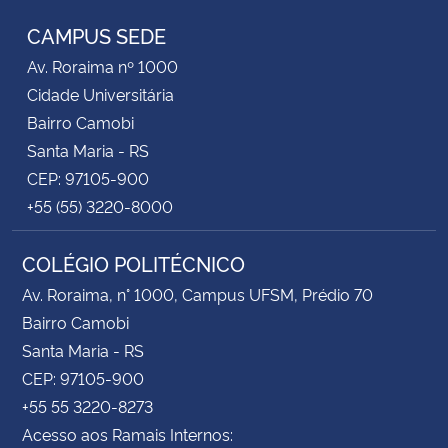
CAMPUS SEDE
Secretaria-Geral
Av. Roraima nº 1000
Cidade Universitária
Secretaria de Governo
Bairro Camobi
Santa Maria - RS
Gabinete de Segurança Institucional
CEP: 97105-900
+55 (55) 3220-8000
Advocacia-Geral da União
COLÉGIO POLITÉCNICO
Banco Central do Brasil
Av. Roraima, n° 1000, Campus UFSM, Prédio 70
Planalto
Bairro Camobi
Santa Maria - RS
CEP: 97105-900
+55 55 3220-8273
Acesso aos Ramais Internos: