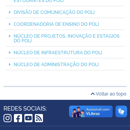
Ministério da Cidadania
DIVISÃO DE COMUNICAÇÃO DO POLI
Ministério da Saúde
COORDENADORIA DE ENSINO DO POLI
NÚCLEO DE PROJETOS, INOVAÇÃO E ESTÁGIOS
Ministério de Minas e Energia
DO POLI
Ministério da Ciência, Tecnologia, Inovações e Comunicações
NÚCLEO DE INFRAESTRUTURA DO POLI
NÚCLEO DE ADMINISTRAÇÃO DO POLI
Ministério do Meio Ambiente
Ministério do Turismo
Voltar ao topo
Ministério do Desenvolvimento Regional
REDES SOCIAIS:
Controladoria-Geral da União
Instagram
Facebook
YouTube
RSS
Ministério da Mulher, da Família e dos Direitos Humanos