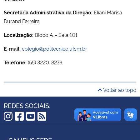
Ministério da Cidadania
Secretária Administrativa da Direção:
Eliani Marisa
Durand Ferreira
Ministério da Saúde
Localização:
Bloco A – Sala 101
Ministério de Minas e Energia
E-mail:
colegio@politecnico.ufsm.br
Ministério da Ciência, Tecnologia, Inovações e Comunicações
Telefone:
(55) 3220-8273
Ministério do Meio Ambiente
Ministério do Turismo
Voltar ao topo
REDES SOCIAIS:
Ministério do Desenvolvimento Regional
Controladoria-Geral da União
Instagram
Facebook
YouTube
RSS
Ministério da Mulher, da Família e dos Direitos Humanos
CAMPUS SEDE