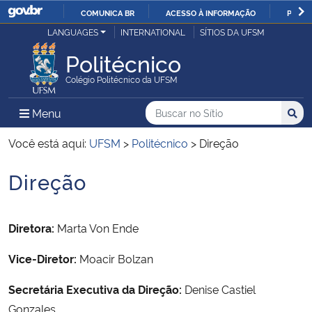
COMUNICA BR
ACESSO À INFORMAÇÃO
PARTI
Casa Civil
LANGUAGES
INTERNATIONAL
SÍTIOS DA UFSM
IR
PARA
Politécnico
Ministério da Justiça e Segurança Pública
O
Colégio Politécnico da UFSM
CONTEÚDO
Ministério da Defesa
Buscar no no Sítio
Busca
Busca:
Menu Principal do Sítio
Menu
Busc
Ministério das Relações Exteriores
Você está aqui:
UFSM
>
Politécnico
>
Direção
Direção
Ministério da Economia
Início do conteúdo
Ministério da Infraestrutura
Diretora:
Marta Von Ende
Ministério da Agricultura, Pecuária e Abastecimento
Vice-Diretor:
Moacir Bolzan
Ministério da Educação
Secretária Executiva da Direção:
Denise Castiel
Gonzales