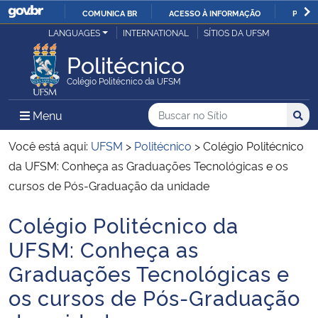
COMUNICA BR
ACESSO À INFORMAÇÃO
PARTI
Casa Civil
LANGUAGES
INTERNATIONAL
SÍTIOS DA UFSM
IR
PARA
Politécnico
Ministério da Justiça e Segurança Pública
O
Colégio Politécnico da UFSM
CONTEÚDO
Ministério da Defesa
Buscar no no Sítio
Busca
Busca:
Menu Principal do Sítio
Menu
Busc
Ministério das Relações Exteriores
Você está aqui:
UFSM
>
Politécnico
>
Colégio Politécnico
da UFSM: Conheça as Graduações Tecnológicas e os
Ministério da Economia
cursos de Pós-Graduação da unidade
Colégio Politécnico da
Ministério da Infraestrutura
Início do conteúdo
UFSM: Conheça as
Ministério da Agricultura, Pecuária e Abastecimento
Graduações Tecnológicas e
os cursos de Pós-Graduação
Ministério da Educação