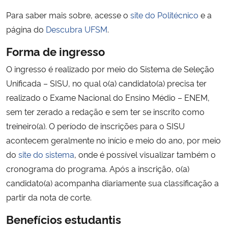
Para saber mais sobre, acesse o
site do Politécnico
e a
Secretaria-Geral
página do
Descubra UFSM
.
Forma de ingresso
Secretaria de Governo
O ingresso é realizado por meio do Sistema de Seleção
Gabinete de Segurança Institucional
Unificada – SISU, no qual o(a) candidato(a) precisa ter
realizado o Exame Nacional do Ensino Médio – ENEM,
Advocacia-Geral da União
sem ter zerado a redação e sem ter se inscrito como
treineiro(a). O período de inscrições para o SISU
Banco Central do Brasil
acontecem geralmente no início e meio do ano, por meio
do
site do sistema
, onde é possível visualizar também o
Planalto
cronograma do programa. Após a inscrição, o(a)
candidato(a) acompanha diariamente sua classificação a
partir da nota de corte.
Benefícios estudantis