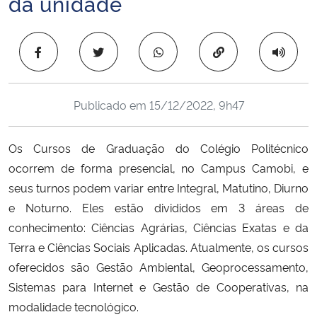
da unidade
Ministério da Cidadania
Copiar para área 
Ministério da Saúde
Ministério de Minas e Energia
Publicado em
15/12/2022, 9h47
Ministério da Ciência, Tecnologia, Inovações e Comunicações
Os Cursos de Graduação do Colégio Politécnico
Ministério do Meio Ambiente
ocorrem de forma presencial, no Campus Camobi, e
seus turnos podem variar entre Integral, Matutino, Diurno
Ministério do Turismo
e Noturno. Eles estão divididos em 3 áreas de
conhecimento: Ciências Agrárias, Ciências Exatas e da
Ministério do Desenvolvimento Regional
Terra e Ciências Sociais Aplicadas. Atualmente, os cursos
oferecidos são Gestão Ambiental, Geoprocessamento,
Controladoria-Geral da União
Sistemas para Internet e Gestão de Cooperativas, na
modalidade tecnológico.
Ministério da Mulher, da Família e dos Direitos Humanos