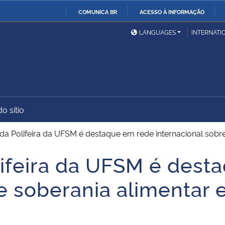
COMUNICA BR
ACESSO À INFORMAÇÃO
Ministério da Defesa
Ministério das Relações
Mini
IR
LANGUAGES
INTERNATI
Exteriores
PARA
O
Ministério da Cidadania
Ministério da Saúde
Mini
CONTEÚDO
o sítio
Ministério do
Controladoria-Geral da
Mini
Desenvolvimento Regional
União
Famí
da Polifeira da UFSM é destaque em rede internacional sobre
Hum
lifeira da UFSM é dest
Advocacia-Geral da União
Banco Central do Brasil
Plan
e soberania alimentar 