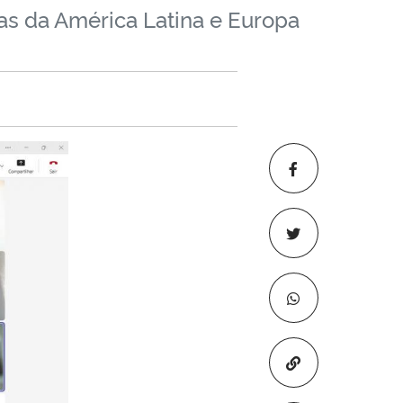
as da América Latina e Europa
Copiar para áre