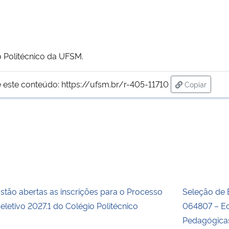
o Politécnico da UFSM.
 este conteúdo:
https://ufsm.br/r-405-11710
Copiar
para área d
stão abertas as inscrições para o Processo
Seleção de B
eletivo 2027.1 do Colégio Politécnico
064807 – Ed
Pedagógica