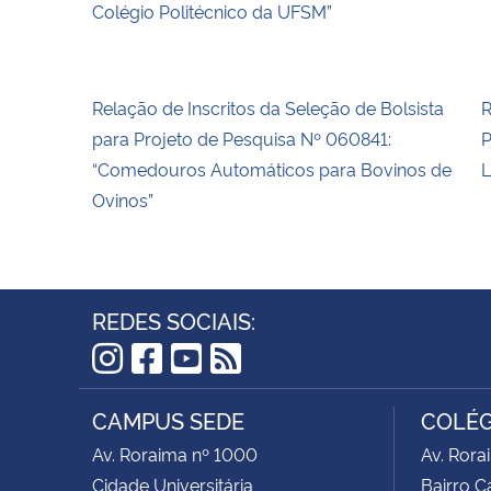
Colégio Politécnico da UFSM”
Relação de Inscritos da Seleção de Bolsista
R
para Projeto de Pesquisa Nº 060841:
P
“Comedouros Automáticos para Bovinos de
L
Ovinos”
REDES SOCIAIS:
Instagram
Facebook
YouTube
RSS
CAMPUS SEDE
COLÉG
Av. Roraima nº 1000
Av. Rora
Cidade Universitária
Bairro 