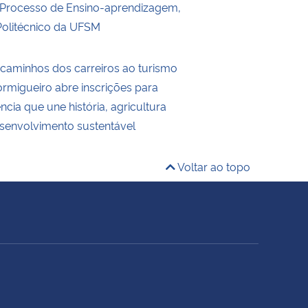
 Processo de Ensino-aprendizagem,
Politécnico da UFSM
 caminhos dos carreiros ao turismo
ormigueiro abre inscrições para
cia que une história, agricultura
desenvolvimento sustentável
Voltar ao topo