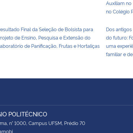
Auxiliam no
no Colégio 
esultado Final da Seleção de Bolsista para
Dos antigos
rojeto de Ensino, Pesquisa e Extensão do
do futuro: F
aboratório de Panificação, Frutas e Hortaliças
uma experiên
familiar e 
IO POLITÉCNICO
ima, n° 1000, Campus UFSM, Prédio 70
Camobi