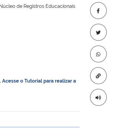
 Núcleo de Registros Educacionais
Copiar para áre
.
Acesse o Tutorial para realizar a
e transferência