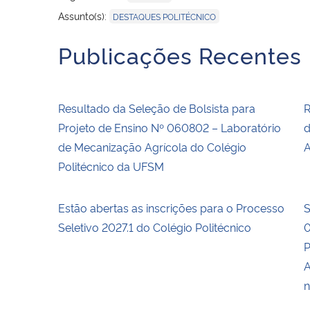
Assunto(s):
DESTAQUES POLITÉCNICO
Publicações Recentes
Resultado da Seleção de Bolsista para
R
Projeto de Ensino Nº 060802 – Laboratório
d
de Mecanização Agrícola do Colégio
A
Politécnico da UFSM
Estão abertas as inscrições para o Processo
S
Seletivo 2027.1 do Colégio Politécnico
0
P
A
n