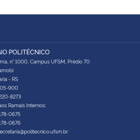
IO POLITÉCNICO
ima, n° 1000, Campus UFSM, Prédio 70
Camobi
ria - RS
105-900
3220-8273
os Ramais Internos:
3178-0675
3178-0676
secretaria@politecnico.ufsm.br