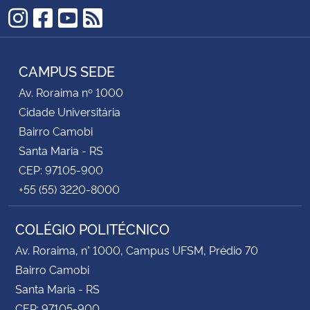
Instagram
Facebook
YouTube
RSS
Secretaria-Geral
CAMPUS SEDE
Secretaria de Governo
Av. Roraima nº 1000
Gabinete de Segurança Institucional
Cidade Universitária
Bairro Camobi
Advocacia-Geral da União
Santa Maria - RS
CEP: 97105-900
Banco Central do Brasil
+55 (55) 3220-8000
Planalto
COLÉGIO POLITÉCNICO
Av. Roraima, n° 1000, Campus UFSM, Prédio 70
Bairro Camobi
Santa Maria - RS
CEP: 97105-900