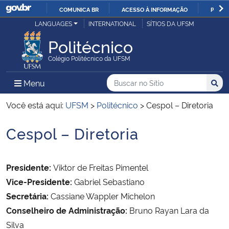
COMUNICA BR
ACESSO À INFORMAÇÃO
PARTI
Casa Civil
LANGUAGES
INTERNATIONAL
SÍTIOS DA UFSM
IR
PARA
Politécnico
Ministério da Justiça e Segurança Pública
O
Colégio Politécnico da UFSM
CONTEÚDO
Ministério da Defesa
Buscar no no Sítio
Busca
Busca:
Menu Principal do Sítio
Menu
Busc
Ministério das Relações Exteriores
Você está aqui:
UFSM
>
Politécnico
>
Cespol – Diretoria
Cespol – Diretoria
Ministério da Economia
Início do conteúdo
Ministério da Infraestrutura
Presidente:
Viktor de Freitas Pimentel
Vice-Presidente:
Gabriel Sebastiano
Ministério da Agricultura, Pecuária e Abastecimento
Secretária:
Cassiane Wappler Michelon
Conselheiro de Administração:
Bruno Rayan Lara da
Ministério da Educação
Silva