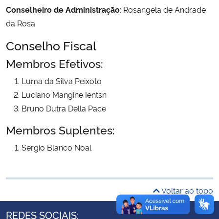
Conselheiro de Administração
: Rosangela de Andrade
Ministério da Cidadania
da Rosa
Ministério da Saúde
Conselho Fiscal
Membros Efetivos:
Ministério de Minas e Energia
Luma da Silva Peixoto
Ministério da Ciência, Tecnologia, Inovações e Comunicações
Luciano Mangine Ientsn
Bruno Dutra Della Pace
Ministério do Meio Ambiente
Membros Suplentes:
Ministério do Turismo
Sergio Blanco Noal
Ministério do Desenvolvimento Regional
Voltar ao topo
Controladoria-Geral da União
REDES SOCIAIS:
Ministério da Mulher, da Família e dos Direitos Humanos