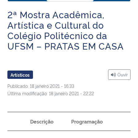
Ministério da Cidadania
2ª Mostra Acadêmica,
Artística e Cultural do
Ministério da Saúde
Colégio Politécnico da
Ministério de Minas e Energia
UFSM – PRATAS EM CASA
Ministério da Ciência, Tecnologia, Inovações e Comunicações
Ministério do Meio Ambiente
Ouvir
Artísticos
Publicado: 18 janeiro 2021 - 16:33
Ministério do Turismo
Última modificação: 18 janeiro 2021 - 22:22
Ministério do Desenvolvimento Regional
Controladoria-Geral da União
Descrição
Programação
Ministério da Mulher, da Família e dos Direitos Humanos