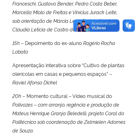
Franceschi, Gustavo Bender, Pedro Costa Beber,
Marcella Miolo de Freitas e Vinícius Jurack Leite,
sob orientação de
Márcia Lenir Gerhardt e de
Cláudia Letícia de Castro do Amaral
15h
– Depoimento do ex-aluno
Rogério Rocha
Lobato
Apresentação interativa sobre “Cultivo de plantas
olerícolas em casas e pequenos espaços” –
Raviel Afonso Dickel
20h –
Momento cultural – Vídeo musical do
Polivozes
–
com arranjo, regência e produção de
Mateus Henrique Granja Beledelli, projeto Coral do
Politécnico sob coordenação de Zelmielen Adornes
de Souza.