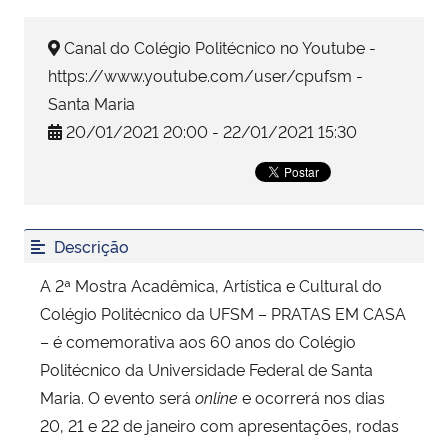
Canal do Colégio Politécnico no Youtube -
Secretaria-Geral
https://www.youtube.com/user/cpufsm -
Secretaria de Governo
Santa Maria
20/01/2021 20:00 - 22/01/2021 15:30
Gabinete de Segurança Institucional
Advocacia-Geral da União
Descrição
Banco Central do Brasil
A 2ª Mostra Acadêmica, Artística e Cultural do
Planalto
Colégio Politécnico da UFSM – PRATAS EM CASA
– é comemorativa aos 60 anos do Colégio
Politécnico da Universidade Federal de Santa
Maria. O evento será
online
e ocorrerá nos dias
20, 21 e 22 de janeiro com apresentações, rodas