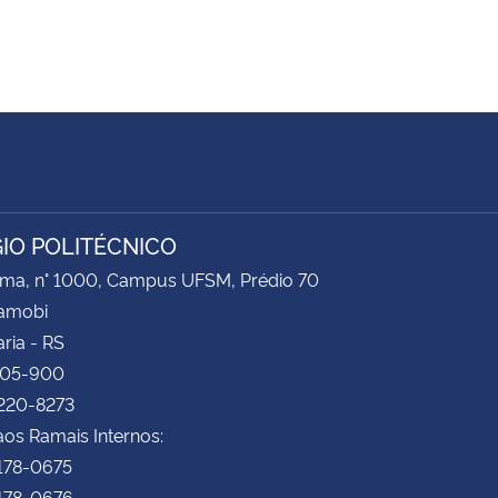
IO POLITÉCNICO
ima, n° 1000, Campus UFSM, Prédio 70
Camobi
ria - RS
105-900
3220-8273
os Ramais Internos:
3178-0675
3178-0676