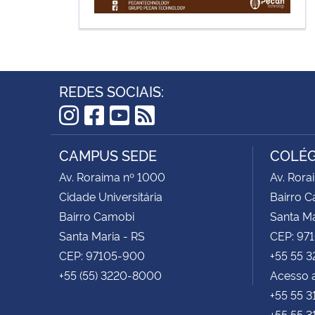
REDES SOCIAIS:
Instagram
Facebook
YouTube
RSS
CAMPUS SEDE
COLÉG
Av. Roraima nº 1000
Av. Rora
Cidade Universitária
Bairro 
Bairro Camobi
Santa Ma
Santa Maria - RS
CEP: 97
CEP: 97105-900
+55 55 
+55 (55) 3220-8000
Acesso a
+55 55 
+55 55 