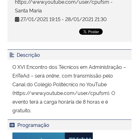
https://www.youtube.com/user/cpufsm -
Santa Maria
Secretaria-Geral
27/01/2021 19:15 - 28/01/2021 21:30
Secretaria de Governo
Gabinete de Segurança Institucional
Descrição
Advocacia-Geral da União
O XVI Encontro dos Técnicos em Administração –
EnTeAd – será
online
, com transmissão pelo
Banco Central do Brasil
Canal do Colégio Politécnico no YouTube
(https://www.youtube.com/user/cpufsm). O
Planalto
evento terá a carga horária de 8 horas e é
gratuito.
Programação