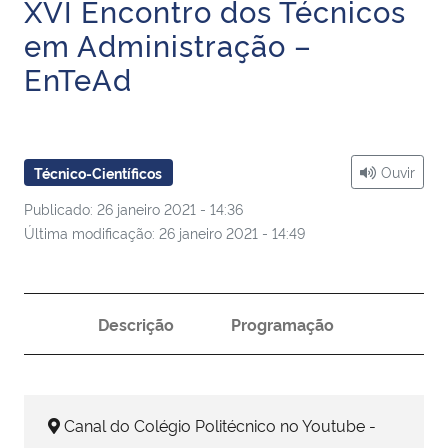
XVI Encontro dos Técnicos
Ministério da Cidadania
em Administração –
EnTeAd
Ministério da Saúde
Ministério de Minas e Energia
Ouvir
Técnico-Científicos
Ministério da Ciência, Tecnologia, Inovações e Comunicações
Publicado: 26 janeiro 2021 - 14:36
Ministério do Meio Ambiente
Última modificação: 26 janeiro 2021 - 14:49
Ministério do Turismo
Descrição
Programação
Ministério do Desenvolvimento Regional
Controladoria-Geral da União
Canal do Colégio Politécnico no Youtube -
Ministério da Mulher, da Família e dos Direitos Humanos