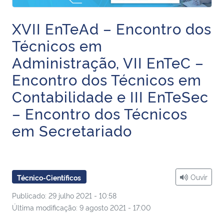
Ministério da Cidadania
XVII EnTeAd – Encontro dos
Ministério da Saúde
Técnicos em
Administração, VII EnTeC –
Ministério de Minas e Energia
Encontro dos Técnicos em
Ministério da Ciência, Tecnologia, Inovações e Comunicações
Contabilidade e III EnTeSec
– Encontro dos Técnicos
Ministério do Meio Ambiente
em Secretariado
Ministério do Turismo
Ministério do Desenvolvimento Regional
Ouvir
Técnico-Científicos
Controladoria-Geral da União
Publicado: 29 julho 2021 - 10:58
Última modificação: 9 agosto 2021 - 17:00
Ministério da Mulher, da Família e dos Direitos Humanos