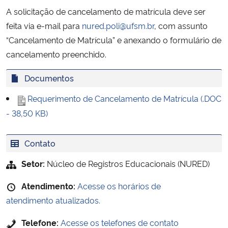
Ministério da Cidadania
A solicitação de cancelamento de matrícula deve ser
feita via e-mail para
nured.poli@ufsm.br
, com assunto
Ministério da Saúde
“Cancelamento de Matrícula” e anexando o formulário de
cancelamento preenchido.
Ministério de Minas e Energia
Documentos
Ministério da Ciência, Tecnologia, Inovações e Comunicações
Requerimento de Cancelamento de Matrícula (.DOC
- 38,50 KB)
Ministério do Meio Ambiente
Contato
Ministério do Turismo
Setor:
Núcleo de Registros Educacionais (NURED)
Ministério do Desenvolvimento Regional
Atendimento:
Acesse os horários de
Controladoria-Geral da União
atendimento atualizados.
Telefone:
Acesse os telefones de contato
Ministério da Mulher, da Família e dos Direitos Humanos