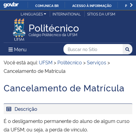
COMUNICA BR
ACESSO À INFORMAÇÃO
PARTI
Casa Civil
LANGUAGES
INTERNATIONAL
SÍTIOS DA UFSM
IR
PARA
Politécnico
Ministério da Justiça e Segurança Pública
O
Colégio Politécnico da UFSM
CONTEÚDO
Ministério da Defesa
Buscar no no Sítio
Busca
Busca:
Menu Principal do Sítio
Menu
Busc
Ministério das Relações Exteriores
Você está aqui:
UFSM
>
Politécnico
>
Serviços
>
Cancelamento de Matrícula
Ministério da Economia
Cancelamento de Matrícula
Início do conteúdo
Ministério da Infraestrutura
Descrição
Ministério da Agricultura, Pecuária e Abastecimento
É o desligamento permanente do aluno de algum curso
Ministério da Educação
da UFSM; ou seja, a perda de vínculo.