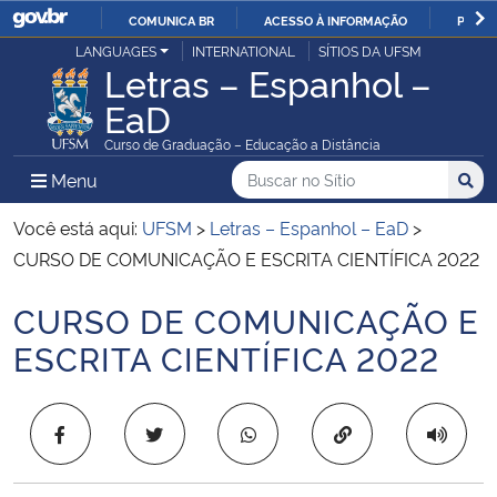
COMUNICA BR
ACESSO À INFORMAÇÃO
PARTI
Casa Civil
LANGUAGES
INTERNATIONAL
SÍTIOS DA UFSM
IR
Letras – Espanhol –
PARA
EaD
Ministério da Justiça e Segurança Pública
O
Curso de Graduação – Educação a Distância
CONTEÚDO
Ministério da Defesa
Buscar no no Sítio
Busca
Busca:
Menu Principal do Sítio
Menu
Busc
Ministério das Relações Exteriores
Você está aqui:
UFSM
>
Letras – Espanhol – EaD
>
CURSO DE COMUNICAÇÃO E ESCRITA CIENTÍFICA 2022
Ministério da Economia
CURSO DE COMUNICAÇÃO E
Início do conteúdo
Ministério da Infraestrutura
ESCRITA CIENTÍFICA 2022
Ministério da Agricultura, Pecuária e Abastecimento
Copiar para área 
Ministério da Educação