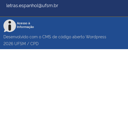
letras.espanhol@ufsm.br
Acesso à
Informação
Desenvolvido com o CMS de código aberto
Wordpress
2026
UFSM
/
CPD