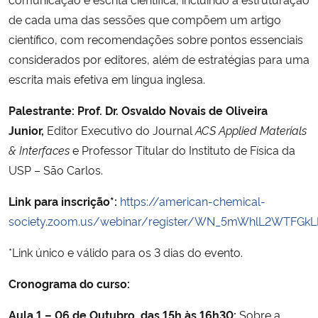
de cada uma das sessões que compõem um artigo
Secretaria-Geral
científico, com recomendações sobre pontos essenciais
considerados por editores, além de estratégias para uma
Secretaria de Governo
escrita mais efetiva em língua inglesa.
Gabinete de Segurança Institucional
Palestrante:
Prof. Dr. Osvaldo Novais de Oliveira
Junior,
Editor Executivo do Journal
ACS Applied Materials
Advocacia-Geral da União
& Interfaces
e Professor Titular do Instituto de Física da
USP – São Carlos.
Banco Central do Brasil
Link para inscrição*:
https://american-chemical-
society.zoom.us/webinar/register/WN_5mWhlL2WTFG
Planalto
*Link único e válido para os 3 dias do evento.
Cronograma do curso:
Aula 1
– 06 de Outubro, das 15h às 16h30:
Sobre a