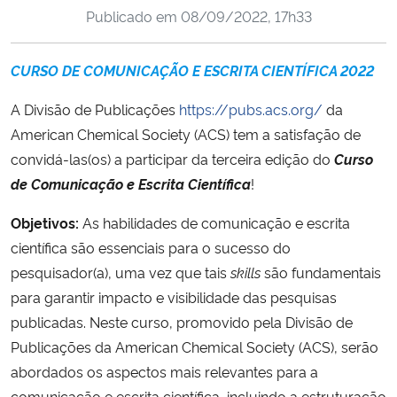
Publicado em
08/09/2022, 17h33
Ministério da Cidadania
Ministério da Saúde
CURSO DE COMUNICAÇÃO E ESCRITA CIENTÍFICA 2022
A Divisão de Publicações
https://pubs.acs.org/
da
Ministério de Minas e Energia
American Chemical Society (ACS) tem a satisfação de
Ministério da Ciência, Tecnologia, Inovações e Comunicações
convidá-las(os) a participar da terceira edição do
Curso
de Comunicação e Escrita Científica
!
Ministério do Meio Ambiente
Objetivos:
As habilidades de comunicação e escrita
científica são essenciais para o sucesso do
Ministério do Turismo
pesquisador(a), uma vez que tais
skills
são fundamentais
para garantir impacto e visibilidade das pesquisas
Ministério do Desenvolvimento Regional
publicadas. Neste curso, promovido pela Divisão de
Controladoria-Geral da União
Publicações da American Chemical Society (ACS), serão
abordados os aspectos mais relevantes para a
Ministério da Mulher, da Família e dos Direitos Humanos
comunicação e escrita científica, incluindo a estruturação