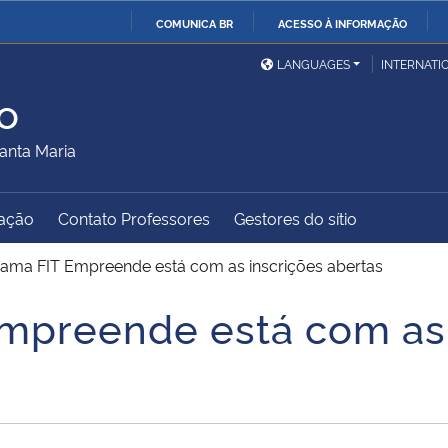
COMUNICA BR
ACESSO À INFORMAÇÃO
Ministério da Defesa
Ministério das Relações
Mini
IR
LANGUAGES
INTERNATI
Exteriores
PARA
o
O
Ministério da Cidadania
Ministério da Saúde
Mini
CONTEÚDO
anta Maria
ação
Contato Professores
Gestores do sítio
Ministério do
Controladoria-Geral da
Mini
Desenvolvimento Regional
União
Famí
ama FIT Empreende está com as inscrições abertas
Hum
mpreende está com as 
Advocacia-Geral da União
Banco Central do Brasil
Plan