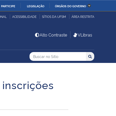
PARTICIPE
LEGISLAÇÃO
ÓRGÃOS DO GOVERNO
stério da Economia
Ministério da Infraestrutura
ONAL
ACESSIBILIDADE
SÍTIOS DA UFSM
ÁREA RESTRITA
stério de Minas e Energia
Ministério da Ciência,
Alto Contraste
VLibras
Tecnologia, Inovações e
Comunicações
Buscar no no Sítio
Busca
Busca:
Buscar
stério da Mulher, da
Secretaria-Geral
lia e dos Direitos
anos
inscrições
alto