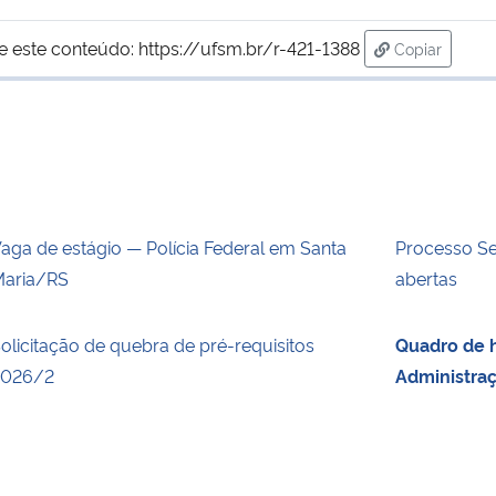
e este conteúdo:
https://ufsm.br/r-421-1388
Copiar
para área de
aga de estágio — Polícia Federal em Santa
Processo Se
aria/RS
abertas
olicitação de quebra de pré-requisitos
Quadro de h
2026/2
Administra