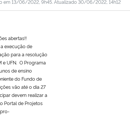
do em
13/06/2022, 9h45
. Atualizado
30/06/2022, 14h12
ões abertas!!
a a execução de
vação para a resolução
M e UFN. O Programa
alunos de ensino
eniente do Fundo de
ições vão até o dia 27
cipar devem realizar a
o Portal de Projetos
/pro-