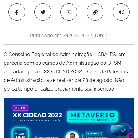
Ministério da Cidadania
Copiar para área 
Ministério da Saúde
Publicado em
24/08/2022, 10h55
Ministério de Minas e Energia
O Conselho Regional de Administração – CRA-RS, em
Ministério da Ciência, Tecnologia, Inovações e Comunicações
parceria com os cursos de Administração da UFSM,
convidam para o XX CIDEAD 2022 – Ciclo de Palestras
Ministério do Meio Ambiente
de Administração, a se realizar dia 23 de agosto. Não
Ministério do Turismo
perca tempo e realize previamente sua inscrição:
Ministério do Desenvolvimento Regional
Controladoria-Geral da União
Ministério da Mulher, da Família e dos Direitos Humanos