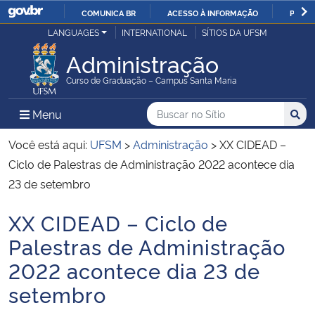
COMUNICA BR
ACESSO À INFORMAÇÃO
PARTI
Casa Civil
LANGUAGES
INTERNATIONAL
SÍTIOS DA UFSM
IR
PARA
Administração
Ministério da Justiça e Segurança Pública
O
Curso de Graduação – Campus Santa Maria
CONTEÚDO
Ministério da Defesa
Buscar no no Sítio
Busca
Busca:
Menu Principal do Sítio
Menu
Busc
Ministério das Relações Exteriores
Você está aqui:
UFSM
>
Administração
>
XX CIDEAD –
Ciclo de Palestras de Administração 2022 acontece dia
Ministério da Economia
23 de setembro
XX CIDEAD – Ciclo de
Ministério da Infraestrutura
Início do conteúdo
Palestras de Administração
Ministério da Agricultura, Pecuária e Abastecimento
2022 acontece dia 23 de
setembro
Ministério da Educação