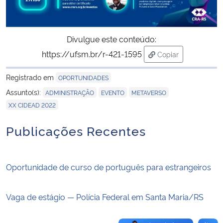
Secretaria-Geral
Divulgue este conteúdo:
Secretaria de Governo
https://ufsm.br/r-421-1595
Copiar
para área de trans
Gabinete de Segurança Institucional
Registrado em
OPORTUNIDADES
,
,
,
Assunto(s):
ADMINISTRAÇÃO
EVENTO
METAVERSO
Advocacia-Geral da União
XX CIDEAD 2022
Publicações Recentes
Banco Central do Brasil
Planalto
Oportunidade de curso de português para estrangeiros
Vaga de estágio — Polícia Federal em Santa Maria/RS