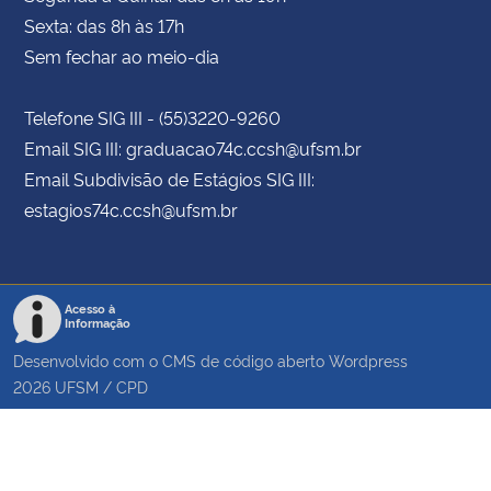
Sexta: das 8h às 17h
Sem fechar ao meio-dia
Telefone SIG III - (55)3220-9260
Email SIG III: graduacao74c.ccsh@ufsm.br
Email Subdivisão de Estágios SIG III:
estagios74c.ccsh@ufsm.br
Acesso à
Informação
Desenvolvido com o CMS de código aberto
Wordpress
2026
UFSM
/
CPD