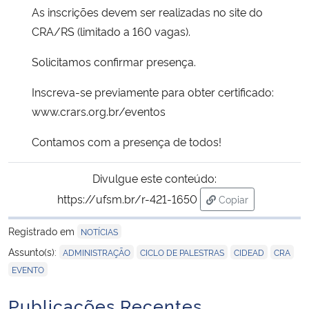
As inscrições devem ser realizadas no site do
CRA/RS (limitado a 160 vagas).
Secretaria-Geral
Solicitamos confirmar presença.
Secretaria de Governo
Inscreva-se previamente para obter certificado:
Gabinete de Segurança Institucional
www.crars.org.br/eventos
Contamos com a presença de todos!
Advocacia-Geral da União
Divulgue este conteúdo:
Banco Central do Brasil
https://ufsm.br/r-421-1650
Copiar
para área de tran
Planalto
Registrado em
NOTÍCIAS
,
,
,
,
Assunto(s):
ADMINISTRAÇÃO
CICLO DE PALESTRAS
CIDEAD
CRA
EVENTO
Publicações Recentes