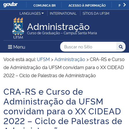
COMUNICA BR
ACESSO À INFORMAÇÃO
PARTI
Casa Civil
LANGUAGES
INTERNATIONAL
SÍTIOS DA UFSM
IR
PARA
Administração
Ministério da Justiça e Segurança Pública
O
Curso de Graduação – Campus Santa Maria
CONTEÚDO
Ministério da Defesa
Buscar no no Sítio
Busca
Busca:
Menu Principal do Sítio
Menu
Busc
Ministério das Relações Exteriores
Você está aqui:
UFSM
>
Administração
>
CRA-RS e Curso
de Administração da UFSM convidam para o XX CIDEAD
Ministério da Economia
2022 – Ciclo de Palestras de Administração
CRA-RS e Curso de
Ministério da Infraestrutura
Início do conteúdo
Administração da UFSM
Ministério da Agricultura, Pecuária e Abastecimento
convidam para o XX CIDEAD
2022 – Ciclo de Palestras de
Ministério da Educação