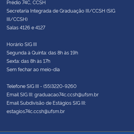
Prédio 74C, CCSH
Secretaria Integrada de Graduação III/CCSH (SIG
III/CCSH)
Salas 4126 e 4127
Horário SIG III
Segunda à Quinta: das 8h às 19h
Sexta: das 8h às 17h
Sem fechar ao meio-dia
Telefone SIG III - (55)3220-9260
Email SIG III: graduacao74c.ccsh@ufsm.br
Email Subdivisão de Estágios SIG III:
estagios74c.ccsh@ufsm.br