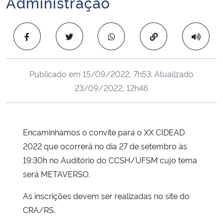
Administração
Ministério da Cidadania
Copiar para área 
Ministério da Saúde
Ministério de Minas e Energia
Publicado em
15/09/2022, 7h53
. Atualizado
23/09/2022, 12h46
Ministério da Ciência, Tecnologia, Inovações e Comunicações
Ministério do Meio Ambiente
Encaminhamos o convite para o XX CIDEAD
Ministério do Turismo
2022 que ocorrerá no dia 27 de setembro às
19:30h no Auditório do CCSH/UFSM cujo tema
Ministério do Desenvolvimento Regional
será METAVERSO.
Controladoria-Geral da União
As inscrições devem ser realizadas no site do
CRA/RS.
Ministério da Mulher, da Família e dos Direitos Humanos