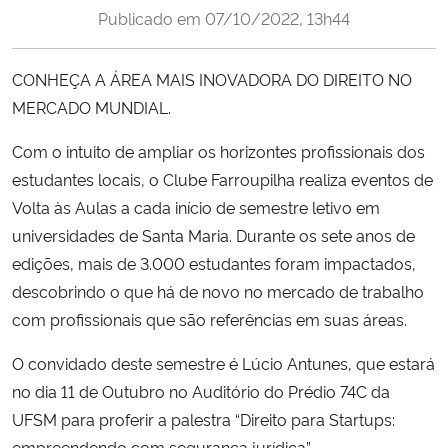
Publicado em
07/10/2022, 13h44
Ministério da Cidadania
Ministério da Saúde
CONHEÇA A ÁREA MAIS INOVADORA DO DIREITO NO
MERCADO MUNDIAL.
Ministério de Minas e Energia
Com o intuito de ampliar os horizontes profissionais dos
Ministério da Ciência, Tecnologia, Inovações e Comunicações
estudantes locais, o Clube Farroupilha realiza eventos de
Volta às Aulas a cada início de semestre letivo em
Ministério do Meio Ambiente
universidades de Santa Maria. Durante os sete anos de
edições, mais de 3.000 estudantes foram impactados,
Ministério do Turismo
descobrindo o que há de novo no mercado de trabalho
com profissionais que são referências em suas áreas.
Ministério do Desenvolvimento Regional
O convidado deste semestre é Lúcio Antunes, que estará
Controladoria-Geral da União
no dia 11 de Outubro no Auditório do Prédio 74C da
UFSM para proferir a palestra “Direito para Startups:
Ministério da Mulher, da Família e dos Direitos Humanos
empreendendo com segurança jurídica”.