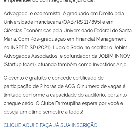
Advogado e economista, é graduado em Direito pela
Secretaria-Geral
Universidade Franciscana (OAB/RS 117.895) e em
Ciências Econômicas pela Universidade Federal de Santa
Secretaria de Governo
Maria. Com Pós-graduação em Financial Management
Gabinete de Segurança Institucional
no INSPER-SP (2021), Lúcio é Sócio no escritório Jobim
Advogados Associados, e cofundador da JOBIM INNOV
Advocacia-Geral da União
(Startup team), atuando também como Investidor Anjo.
O evento é gratuito e concede certificado de
Banco Central do Brasil
participação de 2 horas de ACG. O número de vagas é
limitado conforme a capacidade do auditório, portanto
Planalto
chegue cedo! O Clube Farroupilha espera por você e
deseja um ótimo semestre a todos!
CLIQUE AQUI E FAÇA JÁ SUA INSCRIÇÃO!