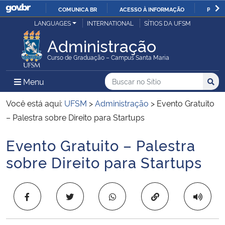
COMUNICA BR
ACESSO À INFORMAÇÃO
PARTI
Casa Civil
LANGUAGES
INTERNATIONAL
SÍTIOS DA UFSM
IR
PARA
Administração
Ministério da Justiça e Segurança Pública
O
Curso de Graduação – Campus Santa Maria
CONTEÚDO
Ministério da Defesa
Buscar no no Sítio
Busca
Busca:
Menu Principal do Sítio
Menu
Busc
Ministério das Relações Exteriores
Você está aqui:
UFSM
>
Administração
>
Evento Gratuito
– Palestra sobre Direito para Startups
Ministério da Economia
Evento Gratuito – Palestra
Início do conteúdo
Ministério da Infraestrutura
sobre Direito para Startups
Ministério da Agricultura, Pecuária e Abastecimento
Copiar para área 
Ministério da Educação