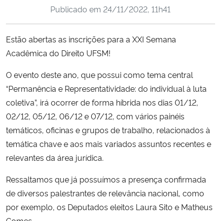
Publicado em
24/11/2022, 11h41
Ministério da Cidadania
Ministério da Saúde
Estão abertas as inscrições para a XXI Semana
Acadêmica do Direito UFSM!
Ministério de Minas e Energia
O evento deste ano, que possui como tema central
Ministério da Ciência, Tecnologia, Inovações e Comunicações
“Permanência e Representatividade: do individual à luta
coletiva”, irá ocorrer de forma híbrida nos dias 01/12,
Ministério do Meio Ambiente
02/12, 05/12, 06/12 e 07/12, com vários painéis
temáticos, oficinas e grupos de trabalho, relacionados à
Ministério do Turismo
temática chave e aos mais variados assuntos recentes e
relevantes da área jurídica.
Ministério do Desenvolvimento Regional
Ressaltamos que já possuímos a presença confirmada
Controladoria-Geral da União
de diversos palestrantes de relevância nacional, como
por exemplo, os Deputados eleitos Laura Sito e Matheus
Ministério da Mulher, da Família e dos Direitos Humanos
Gomes.