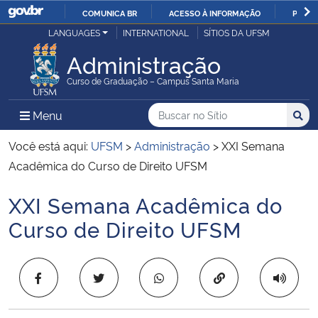
COMUNICA BR
ACESSO À INFORMAÇÃO
PARTI
Casa Civil
LANGUAGES
INTERNATIONAL
SÍTIOS DA UFSM
IR
PARA
Administração
Ministério da Justiça e Segurança Pública
O
Curso de Graduação – Campus Santa Maria
CONTEÚDO
Ministério da Defesa
Buscar no no Sítio
Busca
Busca:
Menu Principal do Sítio
Menu
Busc
Ministério das Relações Exteriores
Você está aqui:
UFSM
>
Administração
>
XXI Semana
Acadêmica do Curso de Direito UFSM
Ministério da Economia
XXI Semana Acadêmica do
Início do conteúdo
Ministério da Infraestrutura
Curso de Direito UFSM
Ministério da Agricultura, Pecuária e Abastecimento
Copiar para área 
Ministério da Educação