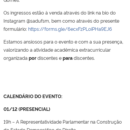
Os ingressos estão à venda através do link na bio do
Secretaria-Geral
Instagram @sadufsm, bem como através do presente
formulário:
https://forms.gle/6ecxFzPLoiPHa9EJ6
Secretaria de Governo
Estamos ansiosos para o evento e com a sua presença,
Gabinete de Segurança Institucional
valorizando a atividade acadêmica extracurricular
organizada
por
discentes e
para
discentes.
Advocacia-Geral da União
Banco Central do Brasil
Planalto
CALENDÁRIO DO EVENTO:
01/12 (PRESENCIAL)
19h – A Representatividade Parlamentar na Construção
do Estado Democrático de Direito