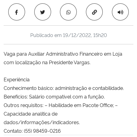
Ministério da Cidadania
Copiar para área 
Ministério da Saúde
Publicado em
19/12/2022, 15h20
Ministério de Minas e Energia
Vaga para Auxiliar Administrativo Financeiro em Loja
Ministério da Ciência, Tecnologia, Inovações e Comunicações
com localização na Presidente Vargas.
Ministério do Meio Ambiente
Experiência
Ministério do Turismo
Conhecimento básico: administração e contabilidade.
Benefícios: Salário compatível com a função.
Ministério do Desenvolvimento Regional
Outros requisitos: – Habilidade em Pacote Office; –
Capacidade analítica de
Controladoria-Geral da União
dados/informações/indicadores.
Contato: (55) 98459-0216
Ministério da Mulher, da Família e dos Direitos Humanos