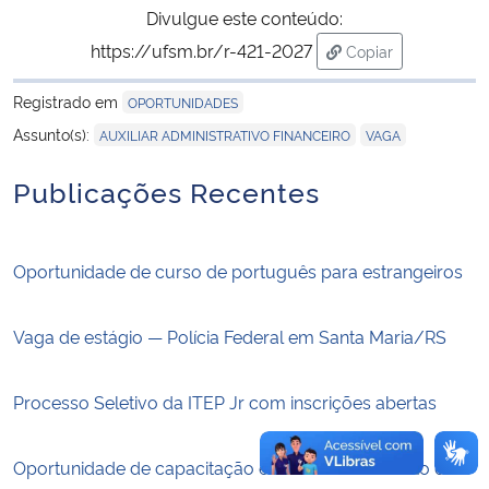
Divulgue este conteúdo:
https://ufsm.br/r-421-2027
Copiar
Secretaria-Geral
para área de tran
Registrado em
OPORTUNIDADES
Secretaria de Governo
,
Assunto(s):
AUXILIAR ADMINISTRATIVO FINANCEIRO
VAGA
Gabinete de Segurança Institucional
Publicações Recentes
Advocacia-Geral da União
Oportunidade de curso de português para estrangeiros
Banco Central do Brasil
Vaga de estágio — Polícia Federal em Santa Maria/RS
Planalto
Processo Seletivo da ITEP Jr com inscrições abertas
Oportunidade de capacitação em Desenvolvimento de