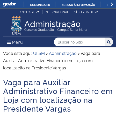
COMUNICA BR
ACESSO À INFORMAÇÃO
PARTI
Casa Civil
LANGUAGES
INTERNATIONAL
SÍTIOS DA UFSM
IR
PARA
Administração
Ministério da Justiça e Segurança Pública
O
Curso de Graduação – Campus Santa Maria
CONTEÚDO
Ministério da Defesa
Buscar no no Sítio
Busca
Busca:
Menu Principal do Sítio
Menu
Busc
Ministério das Relações Exteriores
Você está aqui:
UFSM
>
Administração
>
Vaga para
Auxiliar Administrativo Financeiro em Loja com
Ministério da Economia
localização na Presidente Vargas
Vaga para Auxiliar
Ministério da Infraestrutura
Início do conteúdo
Administrativo Financeiro em
Ministério da Agricultura, Pecuária e Abastecimento
Loja com localização na
Presidente Vargas
Ministério da Educação