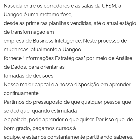
Nascida entre os corredores e as salas da UFSM, a
Ministério da Cidadania
Uangoo é uma metamorfose,
Ministério da Saúde
desde as primeiras planilhas vendidas, até o atual estágio
de transformação em
Ministério de Minas e Energia
empresa de Business Intelligence. Neste processo de
mudanças, atualmente a Uangoo
Ministério da Ciência, Tecnologia, Inovações e Comunicações
fornece “Informações Estratégicas” por meio de Análise
de Dados, para orientar as
Ministério do Meio Ambiente
tomadas de decisões.
Nosso maior capital é a nossa disposição em aprender
Ministério do Turismo
continuamente.
Partimos do pressuposto de que qualquer pessoa que
Ministério do Desenvolvimento Regional
se dedique, quando estimulada
e apoiada, pode aprender o que quiser. Por isso que, de
Controladoria-Geral da União
bom grado, pagamos cursos à
equipe, e estamos constantemente partilhando saberes.
Ministério da Mulher, da Família e dos Direitos Humanos