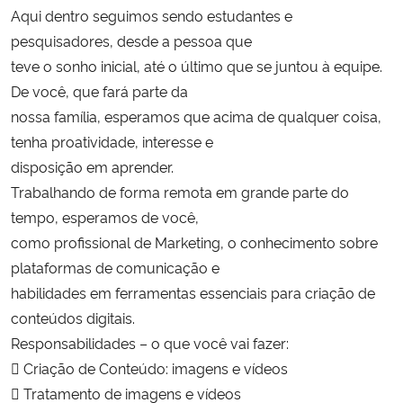
Aqui dentro seguimos sendo estudantes e
pesquisadores, desde a pessoa que
Secretaria-Geral
teve o sonho inicial, até o último que se juntou à equipe.
De você, que fará parte da
Secretaria de Governo
nossa família, esperamos que acima de qualquer coisa,
Gabinete de Segurança Institucional
tenha proatividade, interesse e
disposição em aprender.
Advocacia-Geral da União
Trabalhando de forma remota em grande parte do
tempo, esperamos de você,
Banco Central do Brasil
como profissional de Marketing, o conhecimento sobre
plataformas de comunicação e
Planalto
habilidades em ferramentas essenciais para criação de
conteúdos digitais.
Responsabilidades – o que você vai fazer:
 Criação de Conteúdo: imagens e vídeos
 Tratamento de imagens e vídeos