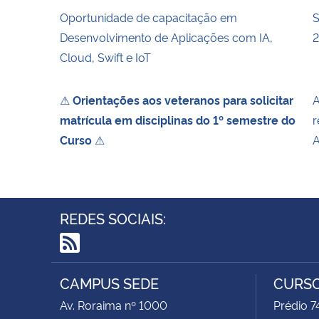
Oportunidade de capacitação em
S
Desenvolvimento de Aplicações com IA,
Cloud, Swift e IoT
⚠
Orientações aos veteranos para solicitar
A
matrícula em disciplinas do 1º semestre do
r
Curso
⚠
A
REDES SOCIAIS:
RSS
CAMPUS SEDE
CURSO
Av. Roraima nº 1000
Prédio 