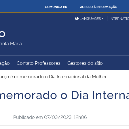
COMUNICA BR
ACESSO À INFORMAÇÃO
Ministério da Defesa
Ministério das Relações
Mini
IR
LANGUAGES
INTERNATI
Exteriores
PARA
o
O
Ministério da Cidadania
Ministério da Saúde
Mini
CONTEÚDO
anta Maria
ação
Contato Professores
Gestores do sítio
Ministério do
Controladoria-Geral da
Mini
Desenvolvimento Regional
União
Famí
arço é comemorado o Dia Internacional da Mulher
Hum
emorado o Dia Interna
Advocacia-Geral da União
Banco Central do Brasil
Plan
Publicado em
07/03/2023, 12h06