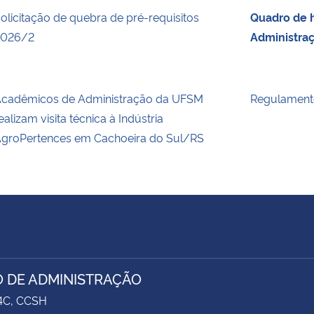
olicitação de quebra de pré-requisitos
Quadro de h
2026/2
Administra
cadêmicos de Administração da UFSM
Regulament
ealizam visita técnica à Indústria
groPertences em Cachoeira do Sul/RS
 DE ADMINISTRAÇÃO
74C, CCSH