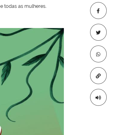
de todas as mulheres.
Copiar para áre