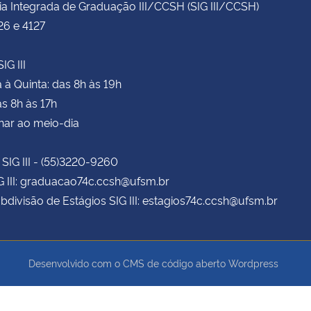
ia Integrada de Graduação III/CCSH (SIG III/CCSH)
26 e 4127
IG III
à Quinta: das 8h às 19h
as 8h às 17h
har ao meio-dia
 SIG III - (55)3220-9260
G III: graduacao74c.ccsh@ufsm.br
bdivisão de Estágios SIG III: estagios74c.ccsh@ufsm.br
Desenvolvido com o CMS de código aberto
Wordpress