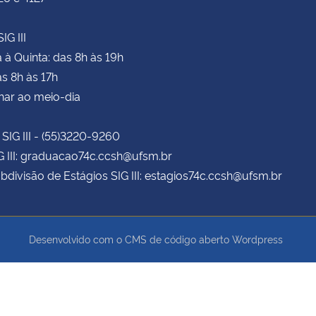
IG III
à Quinta: das 8h às 19h
as 8h às 17h
har ao meio-dia
 SIG III - (55)3220-9260
G III: graduacao74c.ccsh@ufsm.br
bdivisão de Estágios SIG III: estagios74c.ccsh@ufsm.br
Desenvolvido com o CMS de código aberto
Wordpress