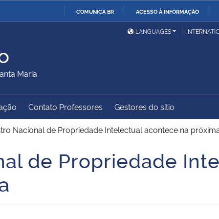
COMUNICA BR
ACESSO À INFORMAÇÃO
Ministério da Defesa
Ministério das Relações
Mini
IR
LANGUAGES
INTERNATI
Exteriores
PARA
o
O
Ministério da Cidadania
Ministério da Saúde
Mini
CONTEÚDO
anta Maria
ação
Contato Professores
Gestores do sítio
Ministério do
Controladoria-Geral da
Mini
Desenvolvimento Regional
União
Famí
tro Nacional de Propriedade Intelectual acontece na próxi
Hum
nal de Propriedade Int
Advocacia-Geral da União
Banco Central do Brasil
Plan
a