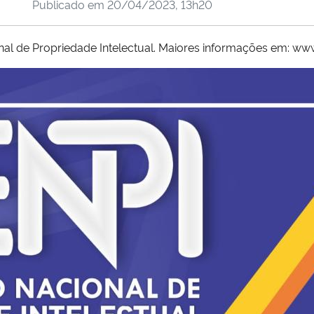
Publicado em
20/04/2023, 13h20
onal de Propriedade Intelectual. Maiores informações em: ww