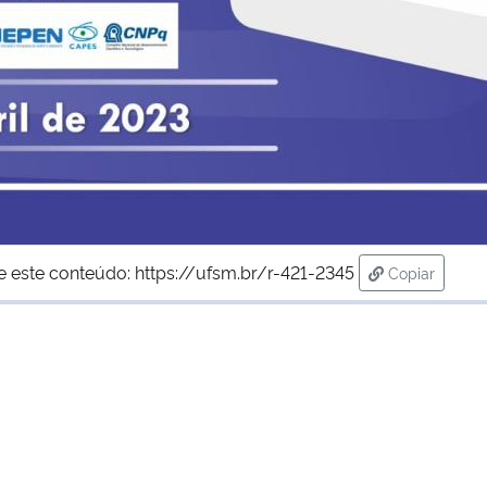
e este conteúdo:
https://ufsm.br/r-421-2345
Copiar
para área d