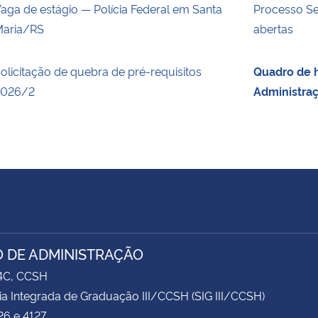
aga de estágio — Polícia Federal em Santa
Processo Se
aria/RS
abertas
olicitação de quebra de pré-requisitos
Quadro de h
2026/2
Administra
 DE ADMINISTRAÇÃO
74C, CCSH
ia Integrada de Graduação III/CCSH (SIG III/CCSH)
26 e 4127