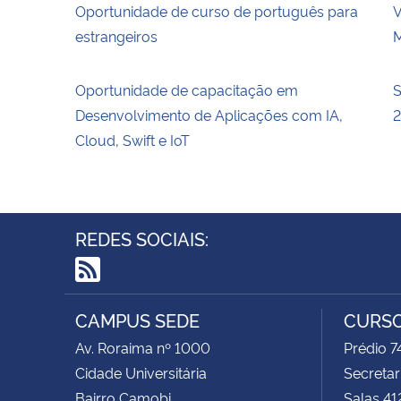
Oportunidade de curso de português para
V
estrangeiros
M
Oportunidade de capacitação em
S
Desenvolvimento de Aplicações com IA,
Cloud, Swift e IoT
REDES SOCIAIS:
RSS
CAMPUS SEDE
CURSO
Av. Roraima nº 1000
Prédio 
Cidade Universitária
Secretar
Bairro Camobi
Salas 41