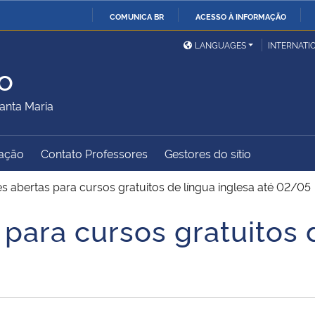
COMUNICA BR
ACESSO À INFORMAÇÃO
Ministério da Defesa
Ministério das Relações
Mini
IR
LANGUAGES
INTERNATI
Exteriores
PARA
o
O
Ministério da Cidadania
Ministério da Saúde
Mini
CONTEÚDO
anta Maria
ação
Contato Professores
Gestores do sítio
Ministério do
Controladoria-Geral da
Mini
Desenvolvimento Regional
União
Famí
es abertas para cursos gratuitos de língua inglesa até 02/05
Hum
 para cursos gratuitos 
Advocacia-Geral da União
Banco Central do Brasil
Plan