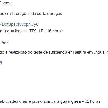
20 vagas
ias em interações de curta duração.
le/DbXJpabiGvbpNJiy8
 língua inglesa: TESLLE – 16 horas
 vagas
do a realização do teste de suficiência em leitura em língua 
D6
lidades orais e pronúncia da língua inglesa – 32 horas