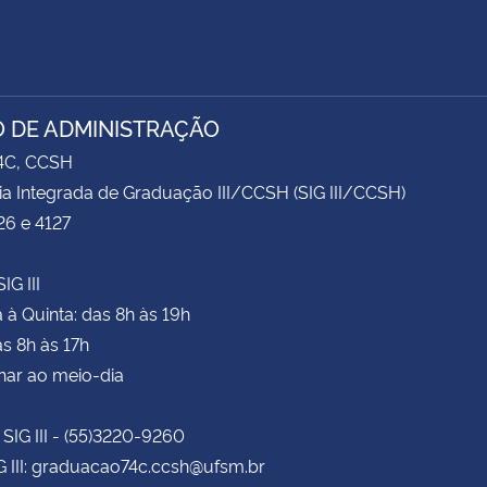
 DE ADMINISTRAÇÃO
74C, CCSH
ia Integrada de Graduação III/CCSH (SIG III/CCSH)
26 e 4127
IG III
à Quinta: das 8h às 19h
as 8h às 17h
har ao meio-dia
 SIG III - (55)3220-9260
G III: graduacao74c.ccsh@ufsm.br