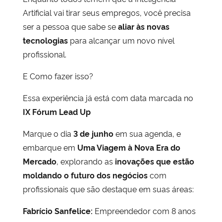
Artificial vai tirar seus empregos, você precisa
Secretaria-Geral
ser a pessoa que sabe se
aliar às novas
tecnologias
para alcançar um novo nível
Secretaria de Governo
profissional.
E Como fazer isso?
Gabinete de Segurança Institucional
Essa experiência já está com data marcada no
Advocacia-Geral da União
IX Fórum Lead Up
Banco Central do Brasil
Marque o dia
3 de junho
em sua agenda, e
embarque em
Uma Viagem à Nova Era do
Planalto
Mercado
, explorando as
inovações que estão
moldando o futuro dos negócios
com
profissionais que são destaque em suas áreas:
Fabrício Sanfelice:
Empreendedor com 8 anos