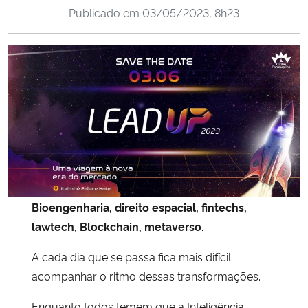
Publicado em
03/05/2023, 8h23
Ministério da Cidadania
Ministério da Saúde
Ministério de Minas e Energia
Ministério da Ciência, Tecnologia, Inovações e Comunicações
Ministério do Meio Ambiente
Ministério do Turismo
Bioengenharia, direito espacial, fintechs,
lawtech, Blockchain, metaverso.
Ministério do Desenvolvimento Regional
A cada dia que se passa fica mais difícil
Controladoria-Geral da União
acompanhar o ritmo dessas transformações.
Ministério da Mulher, da Família e dos Direitos Humanos
Enquanto todos temem que a Inteligência