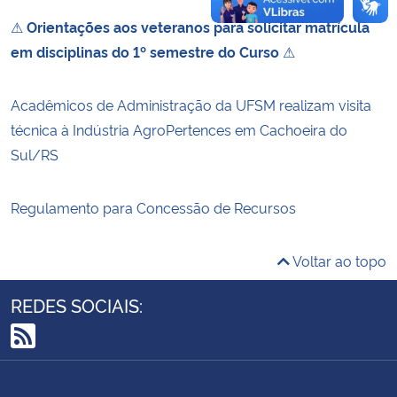
⚠
Orientações aos veteranos para solicitar matrícula
em disciplinas do 1º semestre do Curso
⚠
Acadêmicos de Administração da UFSM realizam visita
técnica à Indústria AgroPertences em Cachoeira do
Sul/RS
Regulamento para Concessão de Recursos
Voltar ao topo
REDES SOCIAIS:
RSS