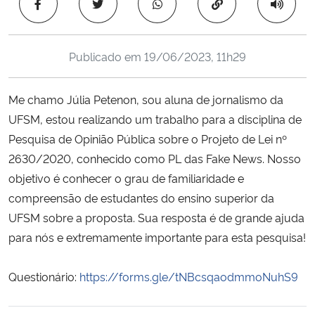
Copiar para área 
Ministério da Cidadania
Ministério da Saúde
Publicado em
19/06/2023, 11h29
Ministério de Minas e Energia
Me chamo Júlia Petenon, sou aluna de jornalismo da
UFSM, estou realizando um trabalho para a disciplina de
Ministério da Ciência, Tecnologia, Inovações e Comunicações
Pesquisa de Opinião Pública sobre o Projeto de Lei nº
2630/2020, conhecido como PL das Fake News. Nosso
Ministério do Meio Ambiente
objetivo é conhecer o grau de familiaridade e
compreensão de estudantes do ensino superior da
Ministério do Turismo
UFSM sobre a proposta. Sua resposta é de grande ajuda
para nós e extremamente importante para esta pesquisa!
Ministério do Desenvolvimento Regional
Controladoria-Geral da União
Questionário:
https://forms.gle/tNBcsqaodmmoNuhS9
Ministério da Mulher, da Família e dos Direitos Humanos