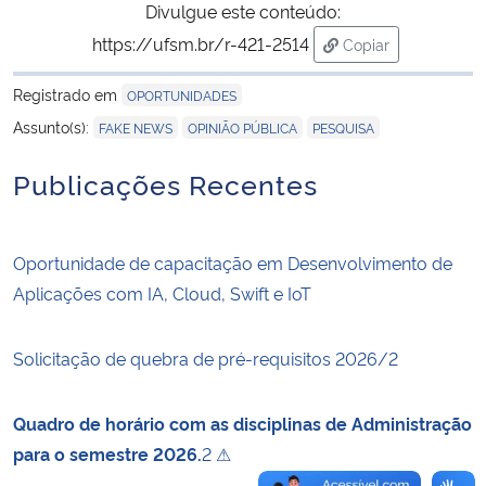
Divulgue este conteúdo:
https://ufsm.br/r-421-2514
Copiar
Secretaria-Geral
para área de trans
Registrado em
OPORTUNIDADES
Secretaria de Governo
,
,
Assunto(s):
FAKE NEWS
OPINIÃO PÚBLICA
PESQUISA
Gabinete de Segurança Institucional
Publicações Recentes
Advocacia-Geral da União
Oportunidade de capacitação em Desenvolvimento de
Banco Central do Brasil
Aplicações com IA, Cloud, Swift e IoT
Planalto
Solicitação de quebra de pré-requisitos 2026/2
Quadro de horário com as disciplinas de Administração
para o semestre 2026.
2 ⚠