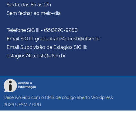
Sexta: das 8h às 17h
Sem fechar ao meio-dia
Telefone SIG III - (55)3220-9260
Email SIG III: graduacao74c.ccsh@ufsm.br
Email Subdivisão de Estágios SIG III:
estagios74c.ccsh@ufsm.br
Acesso à
Informação
Desenvolvido com o CMS de código aberto
Wordpress
2026
UFSM
/
CPD