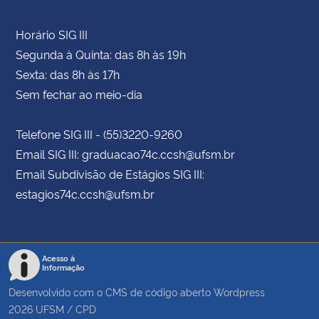
Horário SIG III
Segunda à Quinta: das 8h às 19h
Sexta: das 8h às 17h
Sem fechar ao meio-dia
Telefone SIG III - (55)3220-9260
Email SIG III: graduacao74c.ccsh@ufsm.br
Email Subdivisão de Estágios SIG III:
estagios74c.ccsh@ufsm.br
Acesso à
Informação
Desenvolvido com o CMS de código aberto
Wordpress
2026
UFSM
/
CPD