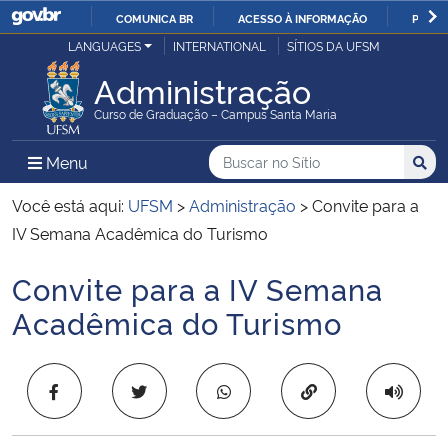
COMUNICA BR
ACESSO À INFORMAÇÃO
PARTI
Casa Civil
LANGUAGES
INTERNATIONAL
SÍTIOS DA UFSM
IR
PARA
Administração
Ministério da Justiça e Segurança Pública
O
Curso de Graduação – Campus Santa Maria
CONTEÚDO
Ministério da Defesa
Buscar no no Sítio
Busca
Busca:
Menu Principal do Sítio
Menu
Busc
Ministério das Relações Exteriores
Você está aqui:
UFSM
>
Administração
>
Convite para a
IV Semana Acadêmica do Turismo
Ministério da Economia
Convite para a IV Semana
Início do conteúdo
Ministério da Infraestrutura
Acadêmica do Turismo
Ministério da Agricultura, Pecuária e Abastecimento
Copiar para área 
Ministério da Educação