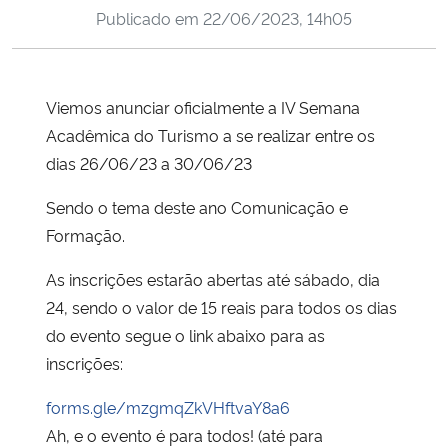
Publicado em
22/06/2023, 14h05
Ministério da Cidadania
Ministério da Saúde
Viemos anunciar oficialmente a IV Semana
Ministério de Minas e Energia
Acadêmica do Turismo a se realizar entre os
dias 26/06/23 a 30/06/23
Ministério da Ciência, Tecnologia, Inovações e Comunicações
Sendo o tema deste ano Comunicação e
Ministério do Meio Ambiente
Formação.
As inscrições estarão abertas até sábado, dia
Ministério do Turismo
24, sendo o valor de 15 reais para todos os dias
do evento segue o link abaixo para as
Ministério do Desenvolvimento Regional
inscrições:
Controladoria-Geral da União
forms.gle/mzgmqZkVHftvaY8a6
Ah, e o evento é para todos! (até para
Ministério da Mulher, da Família e dos Direitos Humanos