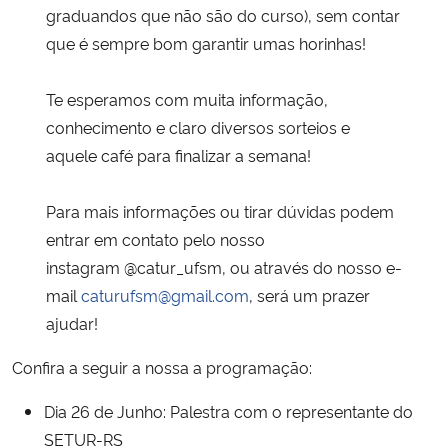
graduandos que não são do curso), sem contar
que é sempre bom garantir umas horinhas!
Secretaria-Geral
Te esperamos com muita informação,
Secretaria de Governo
conhecimento e claro diversos sorteios e
Gabinete de Segurança Institucional
aquele café para finalizar a semana!
Advocacia-Geral da União
Para mais informações ou tirar dúvidas podem
entrar em contato pelo nosso
Banco Central do Brasil
instagram @catur_ufsm, ou através do nosso e-
mail
caturufsm@gmail.com
, será um prazer
Planalto
ajudar!
Confira a seguir a nossa a programação:
Dia 26 de Junho: Palestra com o representante do
SETUR-RS