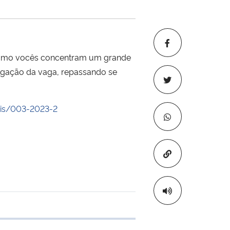
 Como vocês concentram um grande
ulgação da vaga, repassando se
ais/003-2023-2
Copiar para áre
e transferência