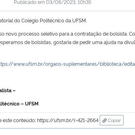
Publicado em
03/08/2023, 10h35
etorial do Colégio Politécnico da UFSM.
o novo processo seletivo para a contratação de bolsista.
speramos de bolsistas, gostaria de pedir uma ajuda na div
ttps://www.ufsm.br/orgaos-suplementares/biblioteca/edit
alista –
litécnico – UFSM
e este conteúdo:
https://ufsm.br/r-421-2664
Copiar
para área d