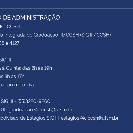
 DE ADMINISTRAÇÃO
74C, CCSH
ia Integrada de Graduação III/CCSH (SIG III/CCSH)
26 e 4127
IG III
à Quinta: das 8h às 19h
as 8h às 17h
har ao meio-dia
 SIG III - (55)3220-9260
G III: graduacao74c.ccsh@ufsm.br
bdivisão de Estágios SIG III: estagios74c.ccsh@ufsm.br