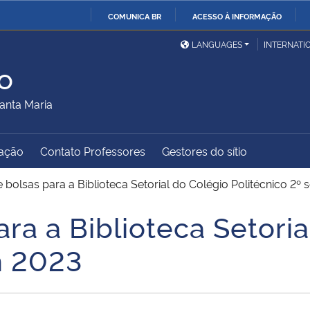
COMUNICA BR
ACESSO À INFORMAÇÃO
Ministério da Defesa
Ministério das Relações
Mini
IR
LANGUAGES
INTERNATI
Exteriores
PARA
o
O
Ministério da Cidadania
Ministério da Saúde
Mini
CONTEÚDO
anta Maria
ação
Contato Professores
Gestores do sítio
Ministério do
Controladoria-Geral da
Mini
Desenvolvimento Regional
União
Famí
 bolsas para a Biblioteca Setorial do Colégio Politécnico 2º
Hum
ra a Biblioteca Setoria
Advocacia-Geral da União
Banco Central do Brasil
Plan
m 2023