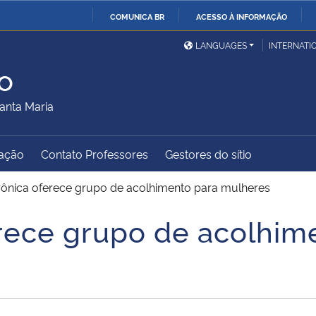
COMUNICA BR
ACESSO À INFORMAÇÃO
Ministério da Defesa
Ministério das Relações
Mini
IR
LANGUAGES
INTERNATI
Exteriores
PARA
o
O
Ministério da Cidadania
Ministério da Saúde
Mini
CONTEÚDO
anta Maria
ação
Contato Professores
Gestores do sítio
Ministério do
Controladoria-Geral da
Mini
Desenvolvimento Regional
União
Famí
ônica oferece grupo de acolhimento para mulheres
Hum
rece grupo de acolhim
Advocacia-Geral da União
Banco Central do Brasil
Plan