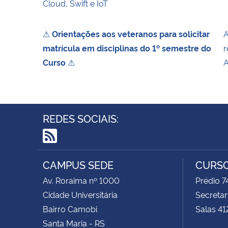
Cloud, Swift e IoT
⚠
Orientações aos veteranos para solicitar
A
matrícula em disciplinas do 1º semestre do
r
Curso
⚠
A
REDES SOCIAIS:
RSS
CAMPUS SEDE
CURSO
Av. Roraima nº 1000
Prédio 
Cidade Universitária
Secretar
Bairro Camobi
Salas 41
Santa Maria - RS