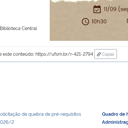
iblioteca Central
e este conteúdo:
https://ufsm.br/r-421-2794
Copiar
para área d
olicitação de quebra de pré-requisitos
Quadro de h
2026/2
Administra