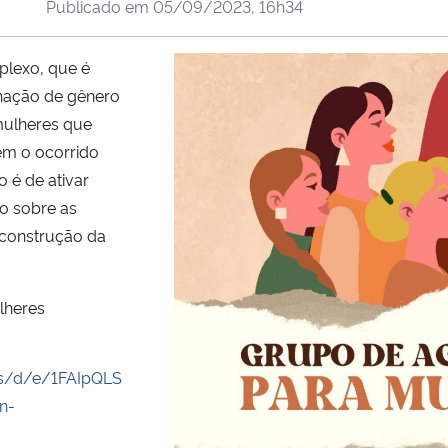
Publicado em
05/09/2023, 16h34
plexo, que é
inação de gênero
mulheres que
em o ocorrido
 é de ativar
o sobre as
 construção da
lheres
ms/d/e/1FAIpQLS
n-