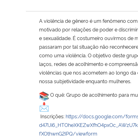
A violência de gênero é um fenômeno com
motivado por relações de poder e discrim
e sexualidade. É costumeiro ouvirmos de 
passaram por tal situação não reconhecer
como uma violência. O objetivo deste grupo
laços, redes de acolhimento e compreensã
violências que nos acometem ao longo da
nossa subjetividade enquanto mulheres.
O quê: Grupo de acolhimento para mu
Inscrições:
https://docs.google.com/for
d47IJi6_HTOheXKEZwXfhO4pxOc_AWzU7k
fXOthwnG2IPQ/viewform