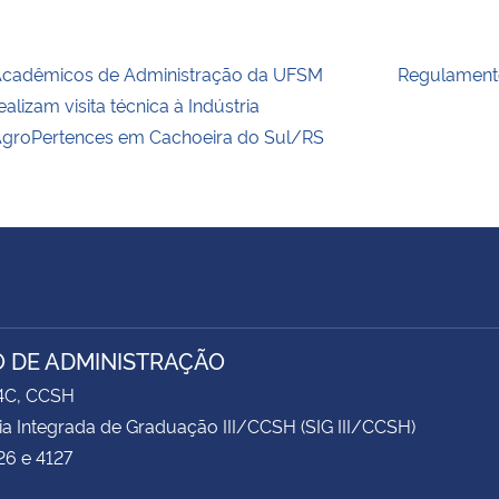
cadêmicos de Administração da UFSM
Regulament
ealizam visita técnica à Indústria
groPertences em Cachoeira do Sul/RS
 DE ADMINISTRAÇÃO
74C, CCSH
ia Integrada de Graduação III/CCSH (SIG III/CCSH)
26 e 4127