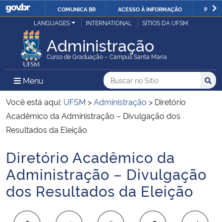
COMUNICA BR
ACESSO À INFORMAÇÃO
PARTI
Casa Civil
LANGUAGES
INTERNATIONAL
SÍTIOS DA UFSM
IR
PARA
Administração
Ministério da Justiça e Segurança Pública
O
Curso de Graduação – Campus Santa Maria
CONTEÚDO
Ministério da Defesa
Buscar no no Sítio
Busca
Busca:
Menu Principal do Sítio
Menu
Busc
Ministério das Relações Exteriores
Você está aqui:
UFSM
>
Administração
>
Diretório
Acadêmico da Administração – Divulgação dos
Ministério da Economia
Resultados da Eleição
Diretório Acadêmico da
Ministério da Infraestrutura
Início do conteúdo
Administração – Divulgação
Ministério da Agricultura, Pecuária e Abastecimento
dos Resultados da Eleição
Ministério da Educação