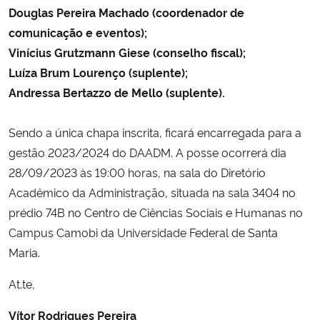
Douglas Pereira Machado (coordenador de
comunicação e eventos);
Secretaria-Geral
Vinícius Grutzmann Giese (conselho fiscal);
Luíza Brum Lourenço (suplente);
Secretaria de Governo
Andressa Bertazzo de Mello (suplente).
Gabinete de Segurança Institucional
Sendo a única chapa inscrita, ficará encarregada para a
Advocacia-Geral da União
gestão 2023/2024 do DAADM. A posse ocorrerá dia
28/09/2023 às 19:00 horas, na sala do Diretório
Banco Central do Brasil
Acadêmico da Administração, situada na sala 3404 no
prédio 74B no Centro de Ciências Sociais e Humanas no
Planalto
Campus Camobi da Universidade Federal de Santa
Maria.
At.te,
Vítor Rodrigues Pereira