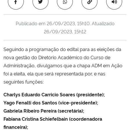
Copiar para área 
Ministério da Cidadania
Ministério da Saúde
Publicado em
26/09/2023, 15h10
. Atualizado
26/09/2023, 15h12
Ministério de Minas e Energia
Seguindo a programação do edital para as eleições da
Ministério da Ciência, Tecnologia, Inovações e Comunicações
nova gestão do Diretório Acadêmico do Curso de
Administração, divulgamos que a chapa ADM em Ação
Ministério do Meio Ambiente
foi a eleita, ela que será representada por, e nas
seguintes funções:
Ministério do Turismo
Charlys Eduardo Carricio Soares (presidente);
Ministério do Desenvolvimento Regional
Yago Fenalti dos Santos (vice-presidente);
Gabriela Ribeiro Pereira (secretária);
Controladoria-Geral da União
Fabiana Cristina Schiefelbain (coordenadora
financeira);
Ministério da Mulher, da Família e dos Direitos Humanos