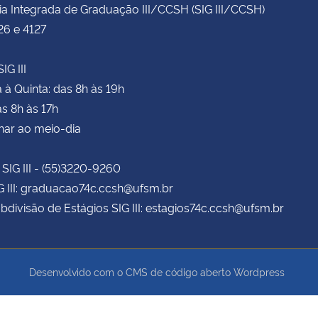
ia Integrada de Graduação III/CCSH (SIG III/CCSH)
26 e 4127
IG III
à Quinta: das 8h às 19h
as 8h às 17h
har ao meio-dia
 SIG III - (55)3220-9260
G III: graduacao74c.ccsh@ufsm.br
bdivisão de Estágios SIG III: estagios74c.ccsh@ufsm.br
Desenvolvido com o CMS de código aberto
Wordpress