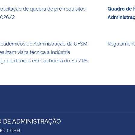
olicitação de quebra de pré-requisitos
Quadro de h
2026/2
Administra
cadêmicos de Administração da UFSM
Regulament
ealizam visita técnica à Indústria
groPertences em Cachoeira do Sul/RS
 DE ADMINISTRAÇÃO
74C, CCSH