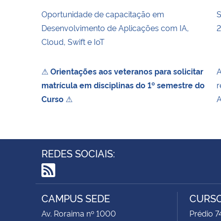
Oportunidade de capacitação em
S
Desenvolvimento de Aplicações com IA,
Cloud, Swift e IoT
⚠
Orientações aos veteranos para solicitar
A
matrícula em disciplinas do 1º semestre do
r
Curso
⚠
A
REDES SOCIAIS:
RSS
CAMPUS SEDE
CURSO
Av. Roraima nº 1000
Prédio 