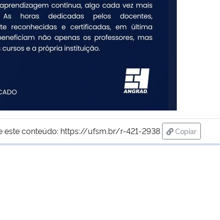
e este conteúdo:
https://ufsm.br/r-421-2938
Copiar
para área d