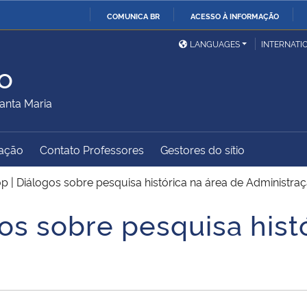
COMUNICA BR
ACESSO À INFORMAÇÃO
Ministério da Defesa
Ministério das Relações
Mini
IR
LANGUAGES
INTERNATI
Exteriores
PARA
o
O
Ministério da Cidadania
Ministério da Saúde
Mini
CONTEÚDO
anta Maria
ação
Contato Professores
Gestores do sítio
Ministério do
Controladoria-Geral da
Mini
Desenvolvimento Regional
União
Famí
 | Diálogos sobre pesquisa histórica na área de Administra
Hum
os sobre pesquisa histó
Advocacia-Geral da União
Banco Central do Brasil
Plan