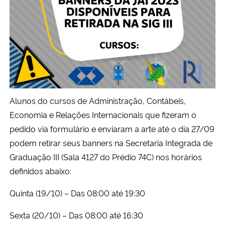
Secretaria-Geral
Secretaria de Governo
Gabinete de Segurança Institucional
Alunos do cursos de Administração, Contábeis,
Advocacia-Geral da União
Economia e Relações Internacionais que fizeram o
pedido via formulário e enviaram a arte até o dia 27/09
Banco Central do Brasil
podem retirar seus banners na Secretaria Integrada de
Graduação III (Sala 4127 do Prédio 74C) nos horários
Planalto
definidos abaixo:
Quinta (19/10) – Das 08:00 até 19:30
Sexta (20/10) – Das 08:00 até 16:30