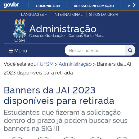
COMUNICA BR
ACESSO À INFORMAÇÃO
PARTI
Casa Civil
LANGUAGES
INTERNATIONAL
SÍTIOS DA UFSM
IR
PARA
Administração
Ministério da Justiça e Segurança Pública
O
Curso de Graduação – Campus Santa Maria
CONTEÚDO
Ministério da Defesa
Buscar no no Sítio
Busca
Busca:
Menu Principal do Sítio
Menu
Busc
Ministério das Relações Exteriores
Você está aqui:
UFSM
>
Administração
>
Banners da JAI
2023 disponíveis para retirada
Ministério da Economia
Banners da JAI 2023
Início do conteúdo
Ministério da Infraestrutura
disponíveis para retirada
Estudantes que fizeram a solicitação
Ministério da Agricultura, Pecuária e Abastecimento
dentro do prazo já podem buscar seus
banners na SIG III
Ministério da Educação