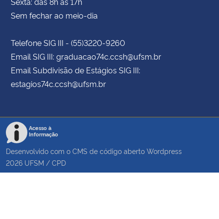
Sexta: das 8h às 17h
Sem fechar ao meio-dia
Telefone SIG III - (55)3220-9260
Email SIG III: graduacao74c.ccsh@ufsm.br
Email Subdivisão de Estágios SIG III:
estagios74c.ccsh@ufsm.br
Acesso à
Informação
Desenvolvido com o CMS de código aberto
Wordpress
2026
UFSM
/
CPD