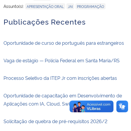
,
,
Assunto(s):
APRESENTAÇÃO ORAL
JAI
PROGRAMAÇÃO
Secretaria-Geral
Publicações Recentes
Secretaria de Governo
Oportunidade de curso de português para estrangeiros
Gabinete de Segurança Institucional
Vaga de estágio — Polícia Federal em Santa Maria/RS
Advocacia-Geral da União
Banco Central do Brasil
Processo Seletivo da ITEP Jr com inscrições abertas
Planalto
Oportunidade de capacitação em Desenvolvimento de
Aplicações com IA, Cloud, Swift e IoT
Solicitação de quebra de pré-requisitos 2026/2