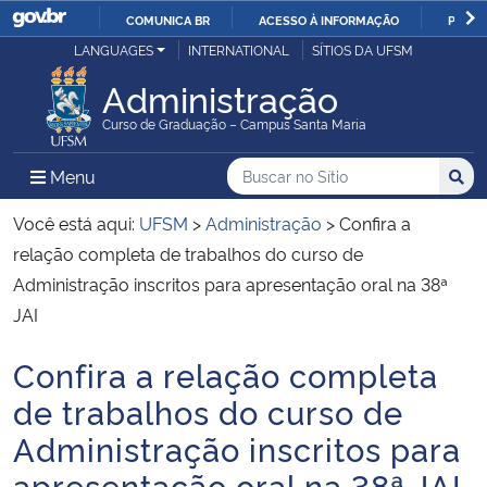
COMUNICA BR
ACESSO À INFORMAÇÃO
PARTI
Casa Civil
LANGUAGES
INTERNATIONAL
SÍTIOS DA UFSM
IR
PARA
Administração
Ministério da Justiça e Segurança Pública
O
Curso de Graduação – Campus Santa Maria
CONTEÚDO
Ministério da Defesa
Buscar no no Sítio
Busca
Busca:
Menu Principal do Sítio
Menu
Busc
Ministério das Relações Exteriores
Você está aqui:
UFSM
>
Administração
>
Confira a
relação completa de trabalhos do curso de
Ministério da Economia
Administração inscritos para apresentação oral na 38ª
JAI
Ministério da Infraestrutura
Confira a relação completa
Início do conteúdo
Ministério da Agricultura, Pecuária e Abastecimento
de trabalhos do curso de
Administração inscritos para
Ministério da Educação
apresentação oral na 38ª JAI