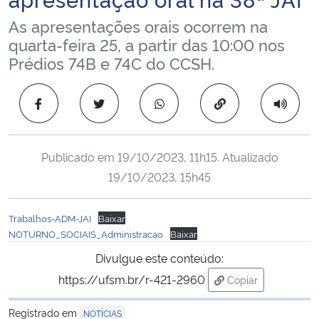
Ministério da Cidadania
As apresentações orais ocorrem na
quarta-feira 25, a partir das 10:00 nos
Ministério da Saúde
Prédios 74B e 74C do CCSH.
Ministério de Minas e Energia
Copiar para área 
Ministério da Ciência, Tecnologia, Inovações e Comunicações
Publicado em
19/10/2023, 11h15
. Atualizado
Ministério do Meio Ambiente
19/10/2023, 15h45
Ministério do Turismo
Trabalhos-ADM-JAI
Baixar
NOTURNO_SOCIAIS_Administracao
Baixar
Ministério do Desenvolvimento Regional
Divulgue este conteúdo:
Controladoria-Geral da União
https://ufsm.br/r-421-2960
Copiar
para área de tran
Registrado em
NOTÍCIAS
Ministério da Mulher, da Família e dos Direitos Humanos