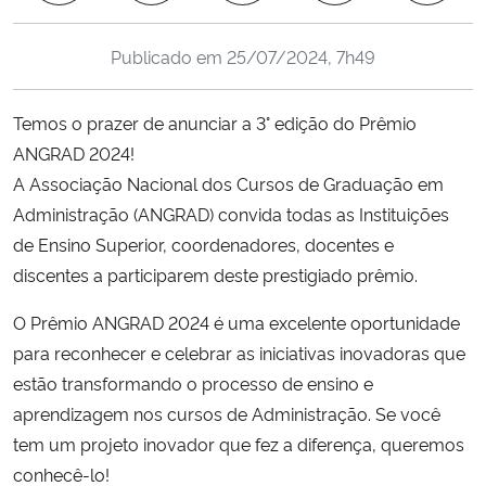
Ministério da Cidadania
Publicado em
25/07/2024, 7h49
Ministério da Saúde
Temos o prazer de anunciar a 3° edição do Prêmio
Ministério de Minas e Energia
ANGRAD 2024!
A Associação Nacional dos Cursos de Graduação em
Ministério da Ciência, Tecnologia, Inovações e Comunicações
Administração (ANGRAD) convida todas as Instituições
de Ensino Superior, coordenadores, docentes e
Ministério do Meio Ambiente
discentes a participarem deste prestigiado prêmio.
Ministério do Turismo
O Prêmio ANGRAD 2024 é uma excelente oportunidade
para reconhecer e celebrar as iniciativas inovadoras que
Ministério do Desenvolvimento Regional
estão transformando o processo de ensino e
aprendizagem nos cursos de Administração. Se você
Controladoria-Geral da União
tem um projeto inovador que fez a diferença, queremos
conhecê-lo!
Ministério da Mulher, da Família e dos Direitos Humanos