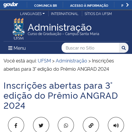
COMUNICA BR
ACESSO À INFORMAÇÃO
PARTI
Casa Civil
LANGUAGES
INTERNATIONAL
SÍTIOS DA UFSM
IR
PARA
Administração
Ministério da Justiça e Segurança Pública
O
Curso de Graduação – Campus Santa Maria
CONTEÚDO
Ministério da Defesa
Buscar no no Sítio
Busca
Busca:
Menu Principal do Sítio
Menu
Busc
Ministério das Relações Exteriores
Você está aqui:
UFSM
>
Administração
>
Inscrições
abertas para 3° edição do Prêmio ANGRAD 2024
Ministério da Economia
Inscrições abertas para 3°
Início do conteúdo
Ministério da Infraestrutura
edição do Prêmio ANGRAD
2024
Ministério da Agricultura, Pecuária e Abastecimento
Ministério da Educação
Copiar para área 