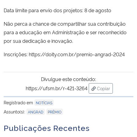
Data limite para envio dos projetos: 8 de agosto
Secretaria-Geral
Não perca a chance de compartilhar sua contribuição
Secretaria de Governo
para a educação em Administração e ser reconhecido
por sua dedicação e inovação.
Gabinete de Segurança Institucional
Inscrições: https://doity.com.br/premio-angrad-2024
Advocacia-Geral da União
Divulgue este conteúdo:
Banco Central do Brasil
https://ufsm.br/r-421-3264
Copiar
para área de tran
Planalto
Registrado em
NOTÍCIAS
,
Assunto(s):
ANGRAD
PRÊMIO
Publicações Recentes