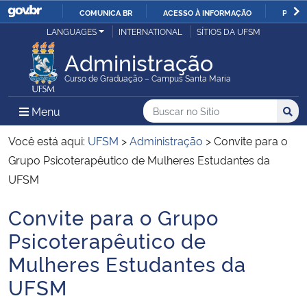
COMUNICA BR
ACESSO À INFORMAÇÃO
PARTI
Casa Civil
LANGUAGES
INTERNATIONAL
SÍTIOS DA UFSM
IR
PARA
Administração
Ministério da Justiça e Segurança Pública
O
Curso de Graduação – Campus Santa Maria
CONTEÚDO
Ministério da Defesa
Buscar no no Sítio
Busca
Busca:
Menu Principal do Sítio
Menu
Busc
Ministério das Relações Exteriores
Você está aqui:
UFSM
>
Administração
>
Convite para o
Grupo Psicoterapêutico de Mulheres Estudantes da
Ministério da Economia
UFSM
Convite para o Grupo
Ministério da Infraestrutura
Início do conteúdo
Psicoterapêutico de
Ministério da Agricultura, Pecuária e Abastecimento
Mulheres Estudantes da
UFSM
Ministério da Educação