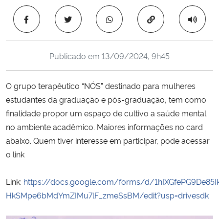
Ministério da Cidadania
Copiar para área 
Ministério da Saúde
Publicado em
13/09/2024, 9h45
Ministério de Minas e Energia
O grupo terapêutico “NÓS” destinado para mulheres
Ministério da Ciência, Tecnologia, Inovações e Comunicações
estudantes da graduação e pós-graduação, tem como
finalidade propor um espaço de cultivo a saúde mental
Ministério do Meio Ambiente
no ambiente acadêmico. Maiores informações no card
Ministério do Turismo
abaixo. Quem tiver interesse em participar, pode acessar
o link
Ministério do Desenvolvimento Regional
Link:
https://docs.google.com/forms/d/1hIXGfePG9De85I
Controladoria-Geral da União
HkSMpe6bMdYmZIMu7lF_zmeSsBM/edit?usp=drivesdk
Ministério da Mulher, da Família e dos Direitos Humanos