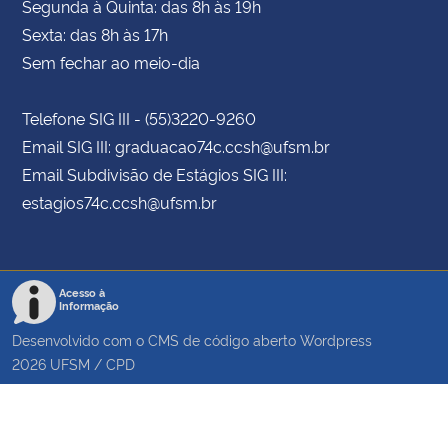
Segunda à Quinta: das 8h às 19h
Sexta: das 8h às 17h
Sem fechar ao meio-dia
Telefone SIG III - (55)3220-9260
Email SIG III: graduacao74c.ccsh@ufsm.br
Email Subdivisão de Estágios SIG III:
estagios74c.ccsh@ufsm.br
Acesso à
Informação
Desenvolvido com o CMS de código aberto
Wordpress
2026
UFSM
/
CPD