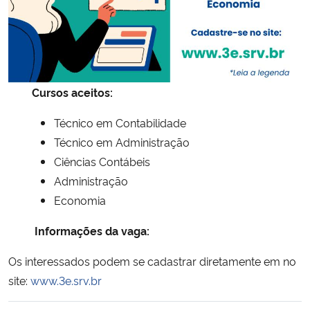
Secretaria-Geral
Secretaria de Governo
Cursos aceitos:
Gabinete de Segurança Institucional
Técnico em Contabilidade
Técnico em Administração
Advocacia-Geral da União
Ciências Contábeis
Banco Central do Brasil
Administração
Economia
Planalto
Informações da vaga:
Os interessados podem se cadastrar diretamente em no
site:
www.3e.srv.br