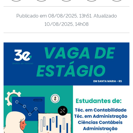
Ministério da Cidadania
Publicado em
08/08/2025, 13h51
. Atualizado
Ministério da Saúde
10/08/2025, 14h08
Ministério de Minas e Energia
Ministério da Ciência, Tecnologia, Inovações e Comunicações
Ministério do Meio Ambiente
Ministério do Turismo
Ministério do Desenvolvimento Regional
Controladoria-Geral da União
Ministério da Mulher, da Família e dos Direitos Humanos