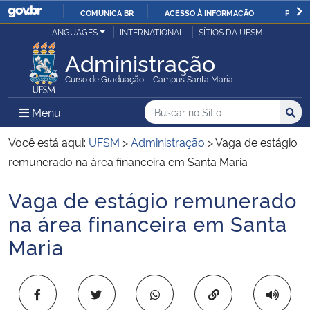
COMUNICA BR
ACESSO À INFORMAÇÃO
PARTI
Casa Civil
LANGUAGES
INTERNATIONAL
SÍTIOS DA UFSM
IR
PARA
Administração
Ministério da Justiça e Segurança Pública
O
Curso de Graduação – Campus Santa Maria
CONTEÚDO
Ministério da Defesa
Buscar no no Sítio
Busca
Busca:
Menu Principal do Sítio
Menu
Busc
Ministério das Relações Exteriores
Você está aqui:
UFSM
>
Administração
>
Vaga de estágio
remunerado na área financeira em Santa Maria
Ministério da Economia
Vaga de estágio remunerado
Início do conteúdo
Ministério da Infraestrutura
na área financeira em Santa
Maria
Ministério da Agricultura, Pecuária e Abastecimento
Ministério da Educação
Copiar para área 