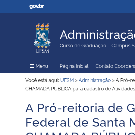
Casa Civil
Ministério da Justiça e
Segurança Pública
Administraçã
Ministério da Agricultura,
Ministério da Educação
Curso de Graduação – Campus S
Pecuária e Abastecimento
Menu Principal do Sítio
Menu
Página Inicial
Contato Coorden
Ministério do Meio Ambiente
Ministério do Turismo
Você está aqui:
UFSM
>
Administração
>
A Pró-re
CHAMADA PÚBLICA para cadastro de Atividades 
A Pró-reitoria de
Secretaria de Governo
Gabinete de Segurança
Início do conteúdo
Institucional
Federal de Santa 