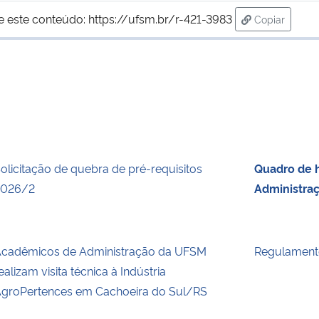
e este conteúdo:
https://ufsm.br/r-421-3983
Copiar
para área d
olicitação de quebra de pré-requisitos
Quadro de h
2026/2
Administra
cadêmicos de Administração da UFSM
Regulament
ealizam visita técnica à Indústria
groPertences em Cachoeira do Sul/RS