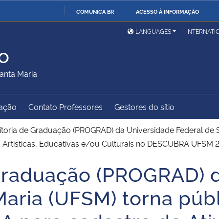
COMUNICA BR
ACESSO À INFORMAÇÃO
Ministério da Defesa
Ministério das Relações
Mini
IR
LANGUAGES
INTERNATI
Exteriores
PARA
o
O
Ministério da Cidadania
Ministério da Saúde
Mini
CONTEÚDO
anta Maria
ação
Contato Professores
Gestores do sítio
Ministério do
Controladoria-Geral da
Mini
Desenvolvimento Regional
União
Famí
itoria de Graduação (PROGRAD) da Universidade Federal de 
Hum
Artísticas, Educativas e/ou Culturais no DESCUBRA UFSM 
 Graduação (PROGRAD) 
Advocacia-Geral da União
Banco Central do Brasil
Plan
Maria (UFSM) torna púb