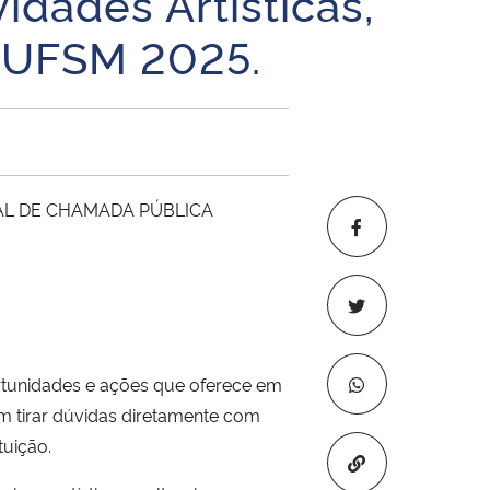
dades Artísticas,
 UFSM 2025.
EDITAL DE CHAMADA PÚBLICA
ortunidades e ações que oferece em
em tirar dúvidas diretamente com
tuição.
Copiar para áre