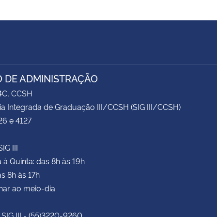
 DE ADMINISTRAÇÃO
74C, CCSH
ia Integrada de Graduação III/CCSH (SIG III/CCSH)
26 e 4127
IG III
à Quinta: das 8h às 19h
as 8h às 17h
har ao meio-dia
 SIG III - (55)3220-9260