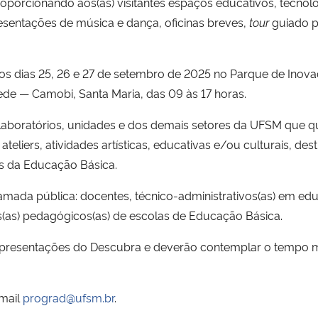
porcionando aos(às) visitantes espaços educativos, tecnológic
esentações de música e dança, oficinas breves,
tour
guiado p
s dias 25, 26 e 27 de setembro de 2025 no Parque de Inovaçã
de — Camobi, Santa Maria, das 09 às 17 horas.
s, laboratórios, unidades e dos demais setores da UFSM que 
liers, atividades artísticas, educativas e/ou culturais, desti
as da Educação Básica.
amada pública: docentes, técnico-administrativos(as) em e
s(as) pedagógicos(as) de escolas de Educação Básica.
 Apresentações do Descubra e deverão contemplar o tempo 
-mail
prograd@ufsm.br
.