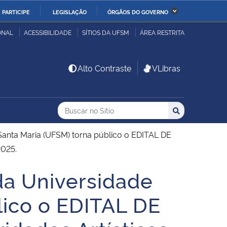
PARTICIPE
LEGISLAÇÃO
ÓRGÃOS DO GOVERNO
stério da Economia
Ministério da Infraestrutura
ONAL
ACESSIBILIDADE
SÍTIOS DA UFSM
ÁREA RESTRITA
stério de Minas e Energia
Ministério da Ciência,
Alto Contraste
VLibras
Tecnologia, Inovações e
Comunicações
Buscar no no Sítio
Busca
Busca:
Buscar
stério da Mulher, da
Secretaria-Geral
lia e dos Direitos
Santa Maria (UFSM) torna público o EDITAL DE
anos
2025.
da Universidade
alto
lico o EDITAL DE