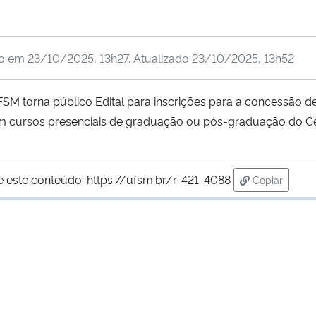
do em
23/10/2025, 13h27
. Atualizado
23/10/2025, 13h52
FSM torna público Edital para inscrições para a concessã
m cursos presenciais de graduação ou pós-graduação do Cen
e este conteúdo:
https://ufsm.br/r-421-4088
Copiar
para área d