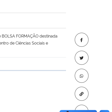
o de BOLSA FORMAÇÃO destinada
tro de Ciências Sociais e
e transferência
Copiar para áre