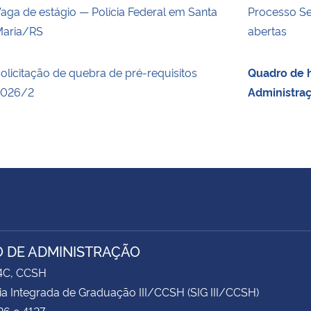
aga de estágio — Polícia Federal em Santa
Processo Se
aria/RS
abertas
olicitação de quebra de pré-requisitos
Quadro de h
2026/2
Administra
 DE ADMINISTRAÇÃO
74C, CCSH
ia Integrada de Graduação III/CCSH (SIG III/CCSH)
26 e 4127