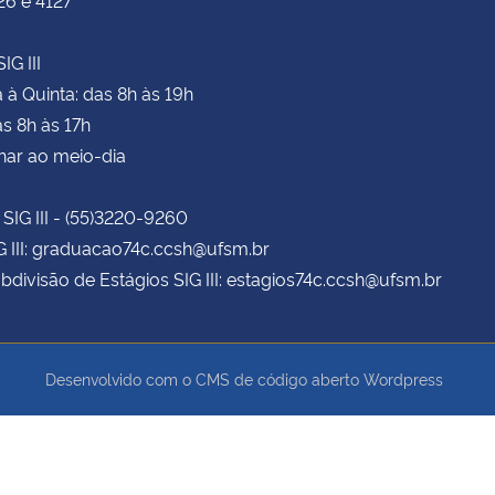
IG III
à Quinta: das 8h às 19h
as 8h às 17h
har ao meio-dia
 SIG III - (55)3220-9260
G III: graduacao74c.ccsh@ufsm.br
bdivisão de Estágios SIG III: estagios74c.ccsh@ufsm.br
Desenvolvido com o CMS de código aberto
Wordpress