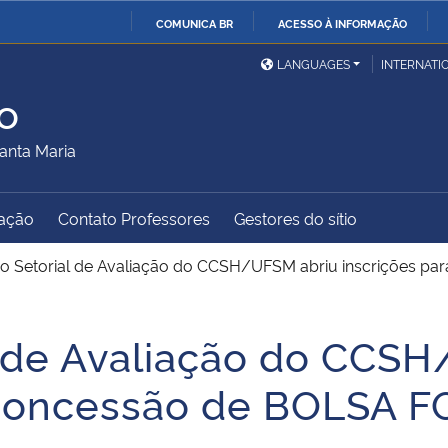
COMUNICA BR
ACESSO À INFORMAÇÃO
Ministério da Defesa
Ministério das Relações
Mini
IR
LANGUAGES
INTERNATI
Exteriores
PARA
o
O
Ministério da Cidadania
Ministério da Saúde
Mini
CONTEÚDO
anta Maria
ação
Contato Professores
Gestores do sítio
Ministério do
Controladoria-Geral da
Mini
Desenvolvimento Regional
União
Famí
o Setorial de Avaliação do CCSH/UFSM abriu inscrições 
Hum
l de Avaliação do CCS
Advocacia-Geral da União
Banco Central do Brasil
Plan
a concessão de BOLSA