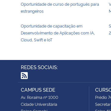
Oportunidade de curso de português para
V
estrangeiros
M
Oportunidade de capacitação em
S
Desenvolvimento de Aplicações com IA,
Cloud, Swift e IoT
REDES SOCIAIS:
RSS
CAMPUS SEDE
CURSO
Av. Roraima nº 1000
Prédio 
Cidade Universitária
Secretar
Bairro Camobi
Salas 41