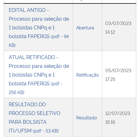
EDITAL ANTIGO -
Secretaria-Geral
Processo para seleção de
03/07/2023
1 bolsistas CNPq e 1
Abertura
Secretaria de Governo
14:12
bolsista FAPERGS
(pdf - 94
KB)
Gabinete de Segurança Institucional
ATUAL RETIFICADO -
Advocacia-Geral da União
Processo para seleção de
05/07/2023
1 bolsistas CNPq e 1
Retificação
17:25
Banco Central do Brasil
bolsista FAPERGS
(pdf -
256 KB)
Planalto
RESULTADO DO
PROCESSO SELETIVO
12/07/2023
Resultado
PARA BOLSISTA
16:16
ITI/UFSM
(pdf - 53 KB)