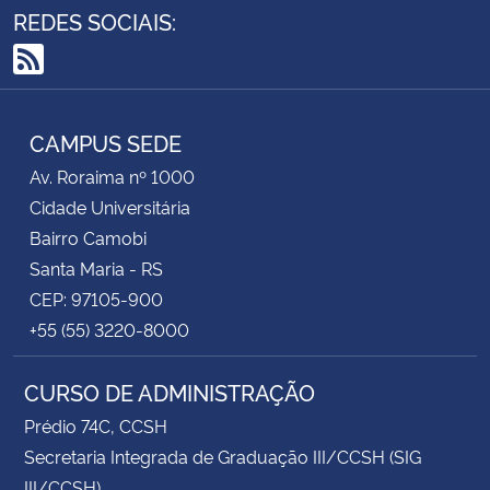
REDES SOCIAIS:
como bolsistas de Iniciação Científica no Projeto:
Capacidade produtiva: uma proposta de
RSS
automação, no âmbito do EDITAL DE SELEÇÃO ITI
UNIFICADO PRPGP/UFSM N. 017/2023, do CENTRO
CAMPUS SEDE
DE CIÊNCIAS SOCIAIS E HUMANAS/Campus Sede,
coordenado pelo(a) professor(a) LUIS FELIPE DIAS
Av. Roraima nº 1000
LOPES.
Cidade Universitária
Bairro Camobi
Outras informações podem ser obtidas pelo e-mail:
Santa Maria - RS
(lflopes67@yahoo.com.br)
CEP: 97105-900
+55 (55) 3220-8000
CURSO DE ADMINISTRAÇÃO
Prédio 74C, CCSH
Secretaria Integrada de Graduação III/CCSH (SIG
III/CCSH)