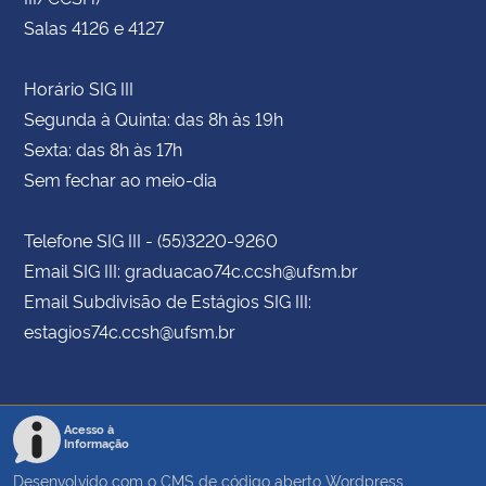
Salas 4126 e 4127
Horário SIG III
Segunda à Quinta: das 8h às 19h
Sexta: das 8h às 17h
Sem fechar ao meio-dia
Telefone SIG III - (55)3220-9260
Email SIG III: graduacao74c.ccsh@ufsm.br
Email Subdivisão de Estágios SIG III:
estagios74c.ccsh@ufsm.br
Acesso à
Informação
Desenvolvido com o CMS de código aberto
Wordpress