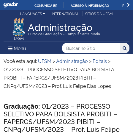
COMUNICA BR
ACESSO À INFORMAÇÃO
PARTI
Casa Civil
LANGUAGES
INTERNATIONAL
SÍTIOS DA UFSM
IR
PARA
Administração
Ministério da Justiça e Segurança Pública
O
Curso de Graduação – Campus Santa Maria
CONTEÚDO
Ministério da Defesa
Buscar no no Sítio
Busca
Busca:
Menu Principal do Sítio
Menu
Busc
Ministério das Relações Exteriores
Você está aqui:
UFSM
>
Administração
>
Editais
>
01/2023 – PROCESSO SELETIVO PARA BOLSISTA
Ministério da Economia
PROBITI – FAPERGS/UFSM/2023 PIBITI –
CNPq/UFSM/2023 – Prof. Luis Felipe Dias Lopes
Ministério da Infraestrutura
Início do conteúdo
Graduação:
01/2023 – PROCESSO
Ministério da Agricultura, Pecuária e Abastecimento
SELETIVO PARA BOLSISTA PROBITI –
FAPERGS/UFSM/2023 PIBITI –
Ministério da Educação
CNPq/UFSM/2023 – Prof. Luis Felipe