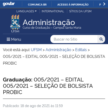
COMUNICA BR
ACESSO À INFORMAÇÃO
PARTI
Casa Civil
LANGUAGES
INTERNATIONAL
SÍTIOS DA UFSM
IR
PARA
Administração
Ministério da Justiça e Segurança Pública
O
Curso de Graduação – Campus Santa Maria
CONTEÚDO
Ministério da Defesa
Buscar no no Sítio
Busca
Busca:
Menu Principal do Sítio
Menu
Busc
Ministério das Relações Exteriores
Você está aqui:
UFSM
>
Administração
>
Editais
>
005/2021 – EDITAL 005/2021 – SELEÇÃO DE BOLSISTA
Ministério da Economia
PROBIC
Ministério da Infraestrutura
Início do conteúdo
Graduação:
005/2021 – EDITAL
005/2021 – SELEÇÃO DE BOLSISTA
Ministério da Agricultura, Pecuária e Abastecimento
PROBIC
Ministério da Educação
Publicado:
18 de ago de 2021 às 11:59