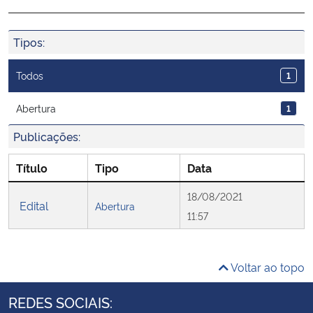
Ministério da Cidadania
Tipos:
Ministério da Saúde
Todos
1
Ministério de Minas e Energia
Abertura
1
Ministério da Ciência, Tecnologia, Inovações e Comunicações
Publicações:
Ministério do Meio Ambiente
Título
Tipo
Data
18/08/2021
Ministério do Turismo
Edital
Abertura
11:57
Ministério do Desenvolvimento Regional
Voltar ao topo
Controladoria-Geral da União
REDES SOCIAIS:
Ministério da Mulher, da Família e dos Direitos Humanos