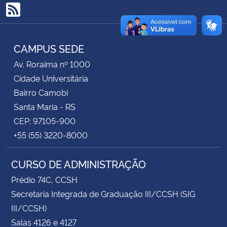
RSS
Secretaria-Geral
CAMPUS SEDE
Secretaria de Governo
Av. Roraima nº 1000
Gabinete de Segurança Institucional
Cidade Universitária
Bairro Camobi
Advocacia-Geral da União
Santa Maria - RS
CEP: 97105-900
Banco Central do Brasil
+55 (55) 3220-8000
Planalto
CURSO DE ADMINISTRAÇÃO
Prédio 74C, CCSH
Secretaria Integrada de Graduação III/CCSH (SIG
III/CCSH)
Salas 4126 e 4127