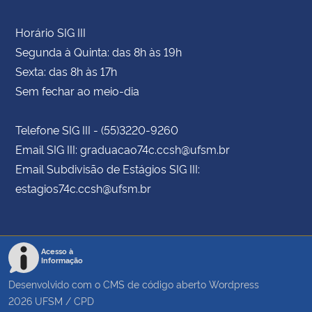
Horário SIG III
Segunda à Quinta: das 8h às 19h
Sexta: das 8h às 17h
Sem fechar ao meio-dia
Telefone SIG III - (55)3220-9260
Email SIG III: graduacao74c.ccsh@ufsm.br
Email Subdivisão de Estágios SIG III:
estagios74c.ccsh@ufsm.br
Acesso à
Informação
Desenvolvido com o CMS de código aberto
Wordpress
2026
UFSM
/
CPD