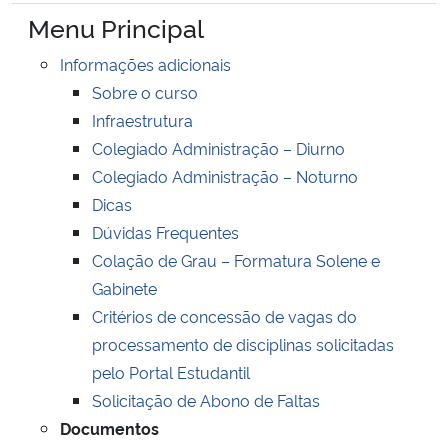
Ministério da Cidadania
Menu Principal
Informações adicionais
Ministério da Saúde
Sobre o curso
Infraestrutura
Ministério de Minas e Energia
Colegiado Administração – Diurno
Colegiado Administração – Noturno
Ministério da Ciência, Tecnologia, Inovações e Comunicações
Dicas
Ministério do Meio Ambiente
Dúvidas Frequentes
Colação de Grau – Formatura Solene e
Ministério do Turismo
Gabinete
Critérios de concessão de vagas do
Ministério do Desenvolvimento Regional
processamento de disciplinas solicitadas
pelo Portal Estudantil
Controladoria-Geral da União
Solicitação de Abono de Faltas
Documentos
Ministério da Mulher, da Família e dos Direitos Humanos