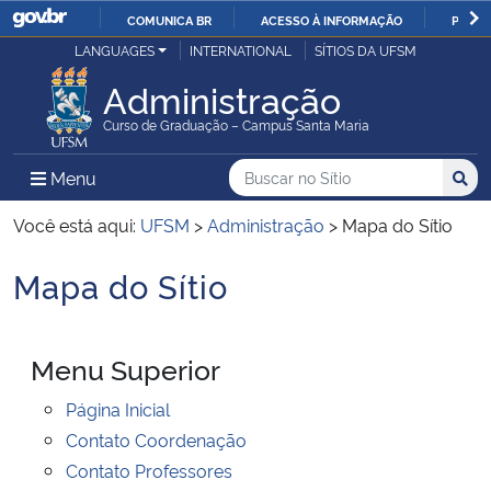
COMUNICA BR
ACESSO À INFORMAÇÃO
PARTI
Casa Civil
LANGUAGES
INTERNATIONAL
SÍTIOS DA UFSM
IR
PARA
Administração
Ministério da Justiça e Segurança Pública
O
Curso de Graduação – Campus Santa Maria
CONTEÚDO
Ministério da Defesa
Buscar no no Sítio
Busca
Busca:
Menu Principal do Sítio
Menu
Busc
Ministério das Relações Exteriores
Você está aqui:
UFSM
>
Administração
>
Mapa do Sítio
Mapa do Sítio
Ministério da Economia
Início do conteúdo
Ministério da Infraestrutura
Menu Superior
Ministério da Agricultura, Pecuária e Abastecimento
Página Inicial
Contato Coordenação
Ministério da Educação
Contato Professores