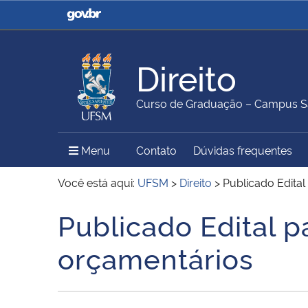
Casa Civil
Ministério da Justiça e
Segurança Pública
Direito
Ministério da Agricultura,
Ministério da Educação
Curso de Graduação – Campus S
Pecuária e Abastecimento
Menu Principal do Sítio
Menu
Contato
Dúvidas frequentes
Ministério do Meio Ambiente
Ministério do Turismo
Você está aqui:
UFSM
>
Direito
>
Publicado Edital
Publicado Edital p
Início do conteúdo
Secretaria de Governo
Gabinete de Segurança
orçamentários
Institucional