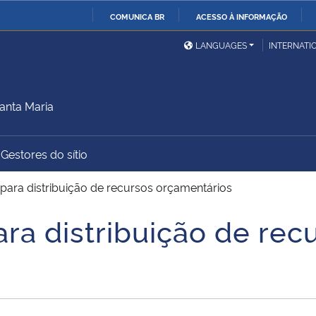
COMUNICA BR
ACESSO À INFORMAÇÃO
Ministério da Defesa
Ministério das Relações
Mini
IR
LANGUAGES
INTERNATI
Exteriores
PARA
O
Ministério da Cidadania
Ministério da Saúde
Mini
CONTEÚDO
anta Maria
Gestores do sítio
Ministério do
Controladoria-Geral da
Mini
Desenvolvimento Regional
União
Famí
 para distribuição de recursos orçamentários
Hum
ara distribuição de rec
Advocacia-Geral da União
Banco Central do Brasil
Plan