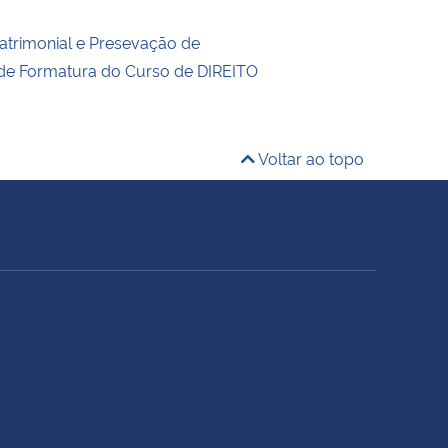
trimonial e Presevação de
 de Formatura do Curso de DIREITO
Voltar ao topo