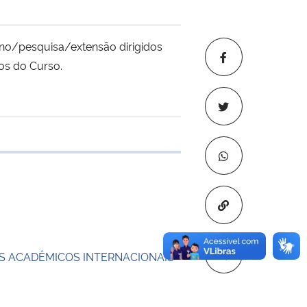
ino/pesquisa/extensão dirigidos
os do Curso.
 transferência
Copiar para áre
 ACADÊMICOS INTERNACIONAIS