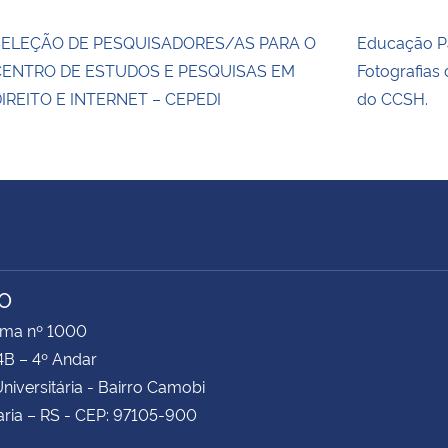
SELEÇÃO DE PESQUISADORES/AS PARA O
Educação Pa
CENTRO DE ESTUDOS E PESQUISAS EM
Fotografias
IREITO E INTERNET – CEPEDI
do CCSH.
TO
ima nº 1000
4B – 4º Andar
niversitária - Bairro Camobi
ria – RS - CEP: 97105-900