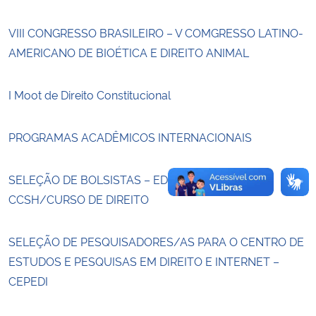
VIII CONGRESSO BRASILEIRO – V COMGRESSO LATINO-
Secretaria-Geral
AMERICANO DE BIOÉTICA E DIREITO ANIMAL
Secretaria de Governo
I Moot de Direito Constitucional
Gabinete de Segurança Institucional
PROGRAMAS ACADÊMICOS INTERNACIONAIS
Advocacia-Geral da União
SELEÇÃO DE BOLSISTAS – EDITAL 012/2025-
Banco Central do Brasil
CCSH/CURSO DE DIREITO
Planalto
SELEÇÃO DE PESQUISADORES/AS PARA O CENTRO DE
ESTUDOS E PESQUISAS EM DIREITO E INTERNET –
CEPEDI