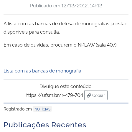
Publicado em
12/12/2012, 14h12
Ministério da Cidadania
Ministério da Saúde
A lista com as bancas de defesa de monografias já estão
disponíveis para consulta.
Ministério de Minas e Energia
Em caso de dúvidas, procurem o NPLAW (sala 407).
Ministério da Ciência, Tecnologia, Inovações e Comunicações
Ministério do Meio Ambiente
Lista com as bancas de monografia
Ministério do Turismo
Divulgue este conteúdo:
https://ufsm.br/r-479-704
Copiar
Ministério do Desenvolvimento Regional
para área de trans
Registrado em
NOTÍCIAS
Controladoria-Geral da União
Publicações Recentes
Ministério da Mulher, da Família e dos Direitos Humanos