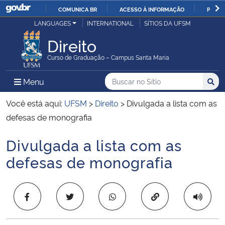
COMUNICA BR
ACESSO À INFORMAÇÃO
PARTI
Casa Civil
LANGUAGES
INTERNATIONAL
SÍTIOS DA UFSM
IR
PARA
Direito
Ministério da Justiça e Segurança Pública
O
Curso de Graduação – Campus Santa Maria
CONTEÚDO
Ministério da Defesa
Buscar no no Sítio
Busca
Busca:
Menu Principal do Sítio
Menu
Busc
Ministério das Relações Exteriores
Você está aqui:
UFSM
>
Direito
>
Divulgada a lista com as
defesas de monografia
Ministério da Economia
Divulgada a lista com as
Início do conteúdo
Ministério da Infraestrutura
defesas de monografia
Ministério da Agricultura, Pecuária e Abastecimento
Copiar para área 
Ministério da Educação