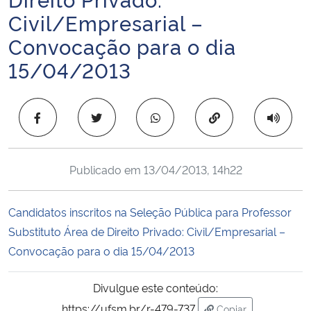
Ministério da Cidadania
Civil/Empresarial –
Convocação para o dia
Ministério da Saúde
15/04/2013
Ministério de Minas e Energia
Copiar para área 
Ministério da Ciência, Tecnologia, Inovações e Comunicações
Ministério do Meio Ambiente
Publicado em
13/04/2013, 14h22
Ministério do Turismo
Candidatos inscritos na Seleção Pública para Professor
Substituto Área de Direito Privado: Civil/Empresarial –
Ministério do Desenvolvimento Regional
Convocação para o dia 15/04/2013
Controladoria-Geral da União
Divulgue este conteúdo:
Ministério da Mulher, da Família e dos Direitos Humanos
https://ufsm.br/r-479-737
Copiar