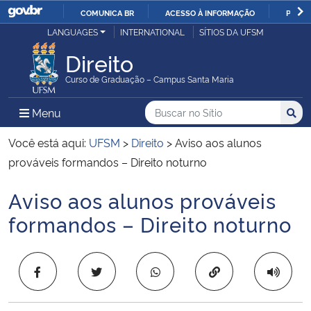
COMUNICA BR
ACESSO À INFORMAÇÃO
PARTI
Casa Civil
LANGUAGES
INTERNATIONAL
SÍTIOS DA UFSM
IR
PARA
Direito
Ministério da Justiça e Segurança Pública
O
Curso de Graduação – Campus Santa Maria
CONTEÚDO
Ministério da Defesa
Buscar no no Sítio
Busca
Busca:
Menu Principal do Sítio
Menu
Busc
Ministério das Relações Exteriores
Você está aqui:
UFSM
>
Direito
>
Aviso aos alunos
prováveis formandos – Direito noturno
Ministério da Economia
Aviso aos alunos prováveis
Início do conteúdo
Ministério da Infraestrutura
formandos – Direito noturno
Ministério da Agricultura, Pecuária e Abastecimento
Copiar para área 
Ministério da Educação