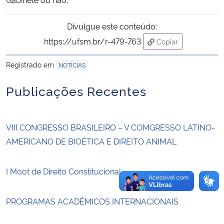
Secretaria-Geral
Divulgue este conteúdo:
https://ufsm.br/r-479-763
Copiar
Secretaria de Governo
para área de trans
Registrado em
NOTÍCIAS
Gabinete de Segurança Institucional
Publicações Recentes
Advocacia-Geral da União
VIII CONGRESSO BRASILEIRO – V COMGRESSO LATINO-
Banco Central do Brasil
AMERICANO DE BIOÉTICA E DIREITO ANIMAL
Planalto
I Moot de Direito Constitucional
PROGRAMAS ACADÊMICOS INTERNACIONAIS