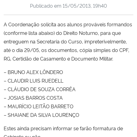
Publicado em
15/05/2013, 19h40
Ministério da Cidadania
Ministério da Saúde
A Coordenação solicita aos alunos prováveis formandos
(conforme lista abaixo) do Direito Noturno, para que
Ministério de Minas e Energia
entreguem na Secretaria do Curso, impreterivelmente,
até o dia 29/05, os documentos, cópia simples do CPF,
Ministério da Ciência, Tecnologia, Inovações e Comunicações
RG, Certidão de Casamento e Documento Militar.
Ministério do Meio Ambiente
– BRUNO ALEX LÔNDERO
– CLAUDIR LUIS RUEDELL
Ministério do Turismo
– CLÁUDIO DE SOUZA CORRÊA
– JOSIAS BARROS COSTA
Ministério do Desenvolvimento Regional
– MAURÍCIO LEITÃO BARRETO
– SHAIANE DA SILVA LOURENÇO
Controladoria-Geral da União
Estes ainda precisam informar se farão formatura de
Ministério da Mulher, da Família e dos Direitos Humanos
Gabinete ou não.